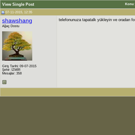
View Single Post
Konu
07-11-2015, 12:35
shawshang
telefonunuza tapatalk yükleyin ve oradan f
Ağaç Dostu
Giriş Tarihi: 09-07-2015
Şehir: İZMİR
Mesajlar: 358