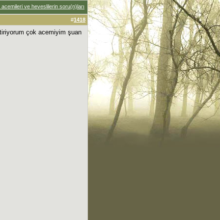
acemileri ve heveslilerin soru(n)ları
#
1418
ştiriyorum çok acemiyim şuan