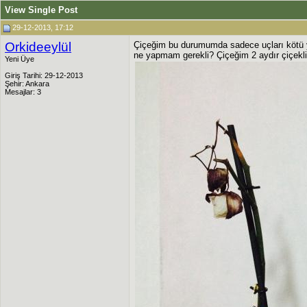
View Single Post
29-12-2013, 17:12
Orkideeylül
Çiçeğim bu durumumda sadece uçları kötü ya
ne yapmam gerekli? Çiçeğim 2 aydır çiçekli
Yeni Üye
Giriş Tarihi: 29-12-2013
Şehir: Ankara
Mesajlar: 3