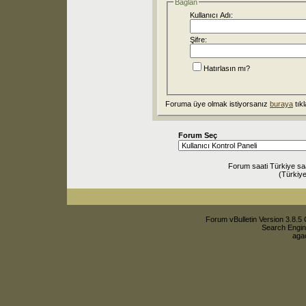
Bağlan
Kullanıcı Adı:
Şifre:
Hatırlasın mı?
Foruma üye olmak istiyorsanız
buraya
tıkl
Forum Seç
Forum saati Türkiye sa
(Türkiye
Forum vBulletin Version 3.8.5 
Search Engin
agac