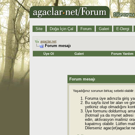
Site
Doğa İçin Çal
Forum
Galeri
E-Dergi
agaclar.net
Forum mesajı
Üye Ol
Galeri
Forum Yardım
Forum mesajı
Yaşadığınız sorunun birkaç sebebi olabilir:
Foruma üye adınızla giriş ya
Bu sayfa özel bir alan ve gö
yetkiniz olup olmadığını kont
Üye formunu doldurmuş ama 
(hotmail ya da mynet adresi
edin, aktivasyon mailiniz orad
kapatmış olabilir. Lütfen mail
Dilerseniz agac(et)agaclar.net