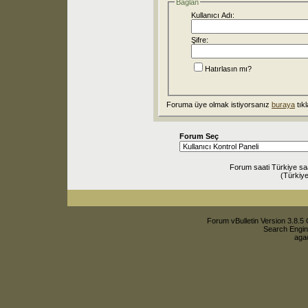
Bağlan
Kullanıcı Adı:
Şifre:
Hatırlasın mı?
Foruma üye olmak istiyorsanız
buraya
tıkl
Forum Seç
Forum saati Türkiye sa
(Türkiye
Forum vBulletin Version 3.8.5 
Search Engin
agac