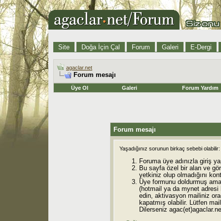
Site
Doğa İçin Çal
Forum
Galeri
E-Dergi
agaclar.net
Forum mesajı
Üye Ol
Galeri
Forum Yardım
Forum mesajı
Yaşadığınız sorunun birkaç sebebi olabilir:
Foruma üye adınızla giriş ya
Bu sayfa özel bir alan ve gö
yetkiniz olup olmadığını kont
Üye formunu doldurmuş ama 
(hotmail ya da mynet adresi
edin, aktivasyon mailiniz orad
kapatmış olabilir. Lütfen mail
Dilerseniz agac(et)agaclar.net