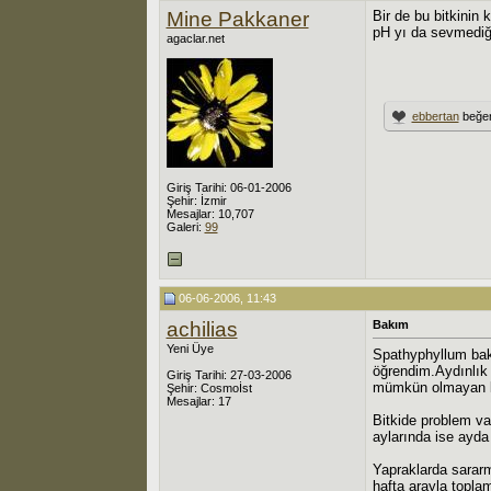
Mine Pakkaner
Bir de bu bitkinin 
pH yı da sevmediği
agaclar.net
ebbertan
beğen
Giriş Tarihi: 06-01-2006
Şehir: İzmir
Mesajlar: 10,707
Galeri:
99
06-06-2006, 11:43
achilias
Bakım
Yeni Üye
Spathyphyllum bakım
öğrendim.Aydınlık 
Giriş Tarihi: 27-03-2006
mümkün olmayan ka
Şehir: Cosmoİst
Mesajlar: 17
Bitkide problem va
aylarında ise ayda 
Yapraklarda sararm
hafta arayla topla