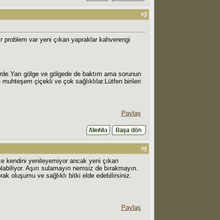
#
3
 problem var yeni çıkan yapraklar kahverengi
yerde.Yarı gölge ve gölgede de baktım ama sorunun
uhteşem çiçekli ve çok sağlıklılar.Lütfen birileri
Paylaş
#
4
nce kendini yenileyemiyor ancak yeni çıkan
labiliyor. Aşırı sulamayın nemsiz de bırakmayın.
rak oluşumu ve sağlıklı bitki elde edebilirsiniz.
Paylaş