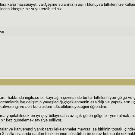
klora karşı hassasiyeti var.Çeşme sularınızın aşırı klorluysa bitkilerinize kul
nden kireçsiz bir suyu tercih ediniz.
di.
ı hakkında ingilizce bir kaynağın çevirisinde bu tür bitkilerin yarı gölge ve gö
ortamlarda ise gelişimin yavaşladığı,çiçeklenmenin azaldığı ve yaprakların uç
hverengi ve sert kurulukların düzeltilemeyeceğini öğrendim.
rsa yapılabilecek en iyi şey bitkiyi daha az ışık gören gölge bir yere almak,
bir kez gübrelemek tavsiye ediliyor.
alar ve kahverengi yanık tarzı lekelenmeler mevcut ise bitkinin toprak içindek
m 3 hafta piyasada satılan tonikleri ince püskürten bir sprey kutusu ile sıkma