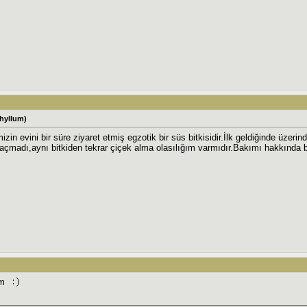
phyllum)
zin evini bir süre ziyaret etmiş egzotik bir süs bitkisidir.İlk geldiğinde üzerin
 açmadı,aynı bitkiden tekrar çiçek alma olasılığım varmıdır.Bakımı hakkında bil
ım