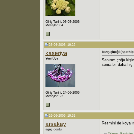
Giriş Tarihi: 05-05-2006
Mesajlar: 84
26-06-2006, 19:22
kaseriya
barış çiçeği (spathi
Yeni Üye
Sanırım çoğu kişimi
sonra bir daha hiç
Giriş Tarihi: 24-06-2006
Mesajlar: 22
26-06-2006, 19:32
arsakay
Resmini de koyal
ağaç dostu
Eklenen Resimler