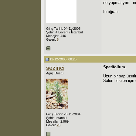
ne yapmalıyım.. ne 
fotoğrafı:
Giriş Tarihi: 04-11-2005
Şehir: 4.Levent / İstanbul
Mesajlar: 446
Galeri:
5
12-12-2005, 08:25
sezinci
Spatifolium.
Ağaç Dostu
Uzun bir sap üzeri
Salon bitkileri iç
Giriş Tarihi: 26-11-2004
Şehir: İstanbul
Mesajlar: 2,969
Galeri:
28