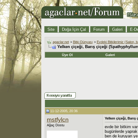
Site
Doğa İçin Çal
Forum
Galeri
E-De
agaclar.net
>
Bitki Dünyası
>
Evdeki Bitkilerimiz (Salon, b
Yelken çiçeği, Barış çiçeği (Spathyphyllu
Üye Ol
Galeri
11-12-2005, 20:36
mstfylcn
Yelken çiçeği, Barış
Ağaç Dostu
evde bir bitkim var
bugünlerde yaprak 
ben de kuruyan yer