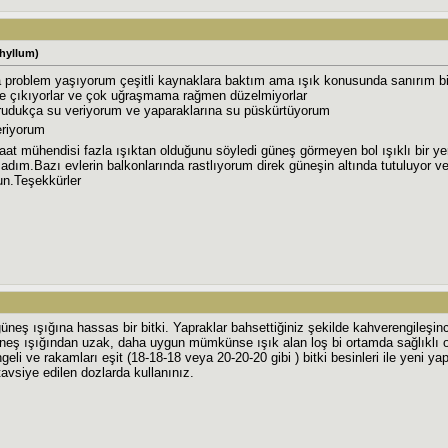
phyllum)
problem yaşıyorum çeşitli kaynaklara baktım ama ışık konusunda sanırım bir
rle çıkıyorlar ve çok uğraşmama rağmen düzelmiyorlar
udukça su veriyorum ve yaparaklarına su püskürtüyorum
eriyorum
aat mühendisi fazla ışıktan olduğunu söyledi güneş görmeyen bol ışıklı bir 
dım.Bazı evlerin balkonlarında rastlıyorum direk güneşin altında tutuluyor ve m
un.Teşekkürler
üneş ışığına hassas bir bitki. Yapraklar bahsettiğiniz şekilde kahverengileşi
üneş ışığından uzak, daha uygun mümkünse ışık alan loş bi ortamda sağlıklı o
eli ve rakamları eşit (18-18-18 veya 20-20-20 gibi ) bitki besinleri ile yeni yap
avsiye edilen dozlarda kullanınız.