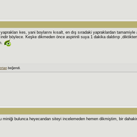
aprakları kes, yani boylarını kısalt, en dış sıradaki yapraklardan tamamiyle al
indir böylece. Keşke dikmeden önce aspirinli suya 1 dakika daldırıp ,diktikten
n.
ertan
beğendi.
bu miniği bulunca heyecandan siteyi incelemeden hemen dikmiştim, bir dahaki