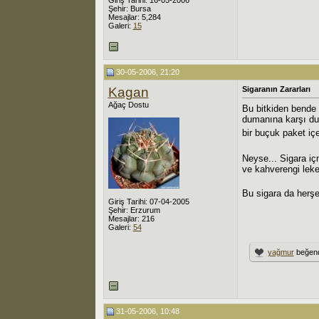
Şehir: Bursa
Mesajlar: 5,284
Galeri:
15
30-05-2006, 21:20
Kagan
Sigaranın Zararları
Ağaç Dostu
Bu bitkiden bende 
dumanına karşı duy
bir buçuk paket iç
Neyse... Sigara iç
ve kahverengi lekel
Bu sigara da herş
Giriş Tarihi: 07-04-2005
Şehir: Erzurum
Mesajlar: 216
Galeri:
54
yağmur
beğend
31-05-2006, 10:48