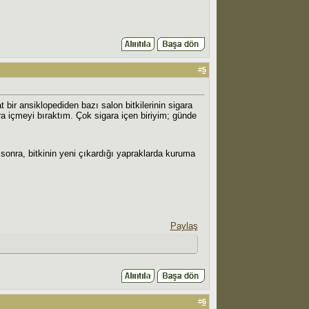
#
5
ir ansiklopediden bazı salon bitkilerinin sigara
ra içmeyi bıraktım. Çok sigara içen biriyim; günde
sonra, bitkinin yeni çıkardığı yapraklarda kuruma
Paylaş
#
6