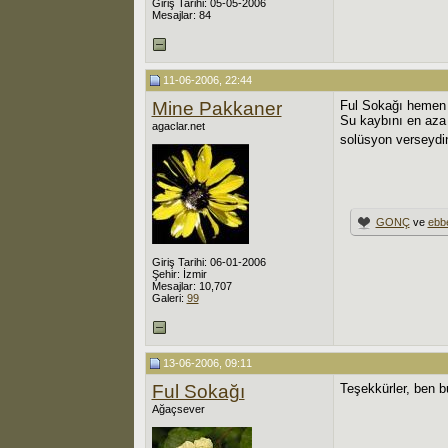
Giriş Tarihi: 05-05-2006
Mesajlar: 84
11-06-2006, 22:44
Mine Pakkaner
Ful Sokağı hemen y
Su kaybını en aza 
agaclar.net
solüsyon verseydi
GONÇ
ve
ebb
Giriş Tarihi: 06-01-2006
Şehir: İzmir
Mesajlar: 10,707
Galeri:
99
13-06-2006, 09:11
Ful Sokağı
Teşekkürler, ben 
Ağaçsever