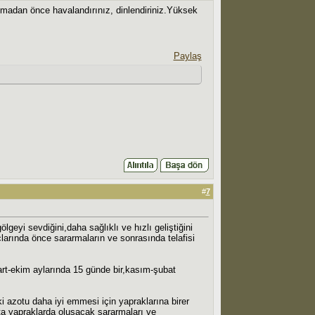
lanmadan önce havalandırınız, dinlendiriniz.Yüksek
Paylaş
#
7
lgeyi sevdiğini,daha sağlıklı ve hızlı geliştiğini
larında önce sararmaların ve sonrasında telafisi
mart-ekim aylarında 15 günde bir,kasım-şubat
i azotu daha iyi emmesi için yapraklarına birer
kta yapraklarda oluşacak sararmaları ve