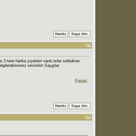
#
11
de 3 tane harika çiçekleri vardı,onlar solduktan
gilendirirseniz sevinirim.Saygılar
Paylaş
#
12