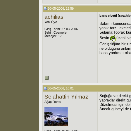
30-05-2006, 12:59
achilias
barış çiçeği (spathi
Yeni Üye
Bakımı konusunda 
yanık tarzı lekele
Giriş Tarihi: 27-03-2006
Sulama:Toprak kur
Şehir: Cosmoİst
Mesajlar: 17
Besin
üzenli v
Görüştüğüm bir zir
ne olduğunu anlama
bana yardımcı ols
30-05-2006, 16:01
Selahattin Yılmaz
Soğuğa ve direkt g
yapraklar direkt g
Ağaç Dostu
Düzelmesi için deng
Ancak gübreyi de t
Giriş Tarihi: 16-05-2006