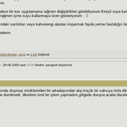
or.
dece bir kez uygulamama rağmen değişiklikleri görebiliyorum.Kireçli suya ka
 rağmen içme suyu kullanmaya özen gösteriyorum
ndaki sarılıkları veya kahverengi alanları koparmak fayda yerine hastalığın il
ederim.
mine Akman
,
seya
ve
1 kişi
beğendi.
 : 28-06-2006 saat
16:04
Neden: paragraf oluşturma
nında oluşmuş miniklerinden bir arkadaşımdan alıp küçük bir saksıya torfa di
de düzelmedi, dikerken özel bir işlem yapmadım,gölgede duruyor,acaba düzeli