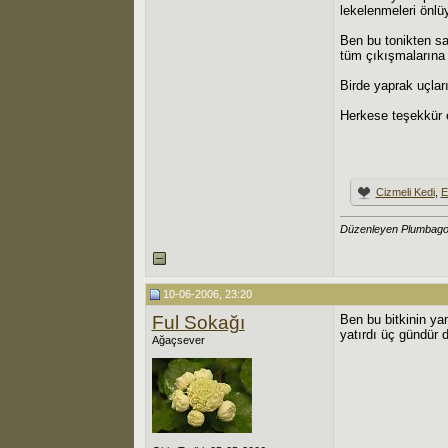
lekelenmeleri önlüy
Ben bu tonikten sa
tüm çıkışmalarına
Birde yaprak uçları
Herkese teşekkür 
Cizmeli Kedi
,
E
Düzenleyen Plumbago
10-06-2006, 23:20
Ful Sokağı
Ben bu bitkinin ya
yatırdı üç gündür 
Ağaçsever