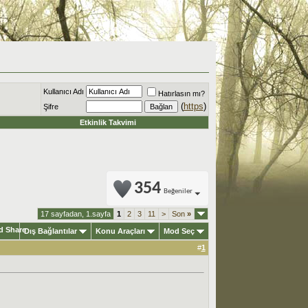
Kullanıcı Adı
Hatırlasın mı?
(
https
)
Şifre
Etkinlik Takvimi
354
Beğeniler
17 sayfadan, 1.sayfa
1
2
3
11
>
Son
»
Dış Bağlantılar
Konu Araçları
Mod Seç
#
1