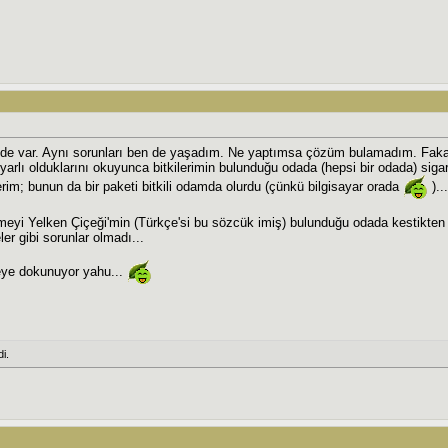
de var. Aynı sorunları ben de yaşadım. Ne yaptımsa çözüm bulamadım. Fakat b
arlı olduklarını okuyunca bitkilerimin bulunduğu odada (hepsi bir odada) siga
erim; bunun da bir paketi bitkili odamda olurdu (çünkü bilgisayar orada
)...
meyi Yelken Çiçeği'min (Türkçe'si bu sözcük imiş) bulunduğu odada kestikten 
er gibi sorunlar olmadı...
eye dokunuyor yahu...
i.