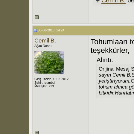
Cemil B.
be
30-06-2013, 14:24
Cemil B.
Tohumlaarı 
Ağaç Dostu
teşekkürler,
Alıntı:
Orijinal Mesaj 
sayın Cemil B.S
Giriş Tarihi: 05-02-2012
yetiştiriyorum.
Şehir: İstanbul
tohum alınca gön
Mesajlar: 713
bitkidir.Hatırlat