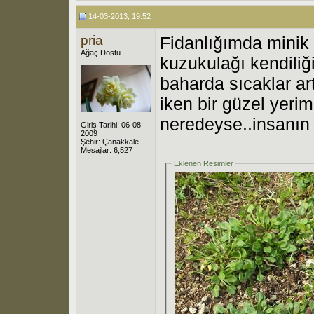
14-03-2013, 19:52
pria
Fidanlığımda minik b
Ağaç Dostu.
kuzukulağı kendiliğ
baharda sıcaklar ar
iken bir güzel yerim
neredeyse..insanın 
Giriş Tarihi: 06-08-
2009
Şehir: Çanakkale
Mesajlar: 6,527
Eklenen Resimler