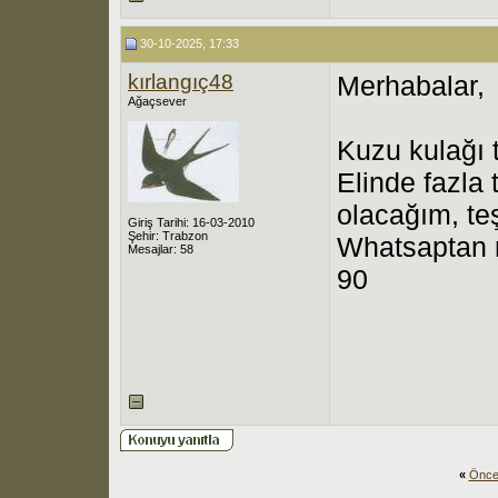
30-10-2025, 17:33
kırlangıç48
Merhabalar,
Ağaçsever
Kuzu kulağı 
Elinde fazla
olacağım, te
Giriş Tarihi: 16-03-2010
Şehir: Trabzon
Whatsaptan m
Mesajlar: 58
90
«
Önce