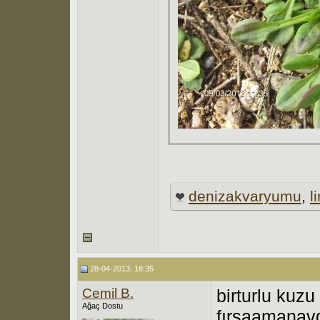
denizakvaryumu
,
l
28-04-2013, 18:35
Cemil B.
birturlu kuz
Ağaç Dostu
fırsaamanavd