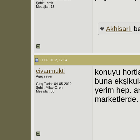
Şehir: İzmit
Mesajlar: 13
Akhisarlı
be
21-06-2012, 12:54
civanmukti
konuyu hortl
Ağaçsever
buna ekşikula
Giriş Tarihi: 04-05-2012
Şehir: Milas-Ören
yerim hep. a
Mesajlar: 53
marketlerde.