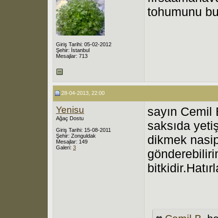
tohumunu bu
Giriş Tarihi: 05-02-2012
Şehir: İstanbul
Mesajlar: 713
28-04-2013, 22:00
Yenisu
sayın Cemil 
Ağaç Dostu
saksıda yeti
Giriş Tarihi: 15-08-2011
Şehir: Zonguldak
dikmek nasip
Mesajlar: 149
Galeri:
3
gönderebilirim
bitkidir.Hatır