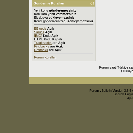
Gönderme Kuralları
Yeni konu
gönderemezsiniz
Konulara yanıt
veremezsiniz
Ek dosya
yükleyemezsiniz
Kendi gönderilerinizi
düzenleyemezsiniz
BB code
Açık
Smilies
Açık
[IMG]
Kodu
Açık
HTML Kodu
Kapalı
Trackbacks
are
Açık
Pingbacks
are
Açık
Refbacks
are
Açık
Forum Kuralları
Forum saati Türkiye sa
(Türkiye
Forum vBulletin Version 3.8.5 
Search Engin
agac