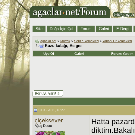
Site
Doğa İçin Çal
Forum
Galeri
E-Dergi
agaclar.net
>
Mutfak
>
Sebze Yemekleri
>
Yabani Ot Yemekleri
Kuzu kulağı, Acıgıcı
Üye Ol
Galeri
Forum Yardım
10-05-2011, 16:27
çiçeksever
Hatta pazard
Ağaç Dostu
diktim.Bakal