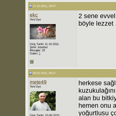
11-10-2011, 18:57
ekc
2 sene evvel 
Yeni Üye
böyle lezzet .
Giriş Tarihi: 11-10-2011
Şehir: istanbul
Mesajlar: 25
Galeri:
1
09-02-2012, 09:27
mete49
herkese sağl
Yeni Üye
kuzukulağını 
alan bu bitki
hemen onu ar
yoğurtlusu ço
Giriş Tarihi: 10-06-2010