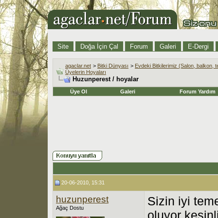
Site
Doğa İçin Çal
Forum
Galeri
E-Dergi
agaclar.net
>
Bitki Dünyası
>
Evdeki Bitkilerimiz (Salon, balkon, t
Üyelerin Hoyaları
Huzunperest / hoyalar
Üye Ol
Galeri
Forum Yardım
20-06-2010, 15:31
huzunperest
Sizin iyi tem
Ağaç Dostu
oluyor kesinl