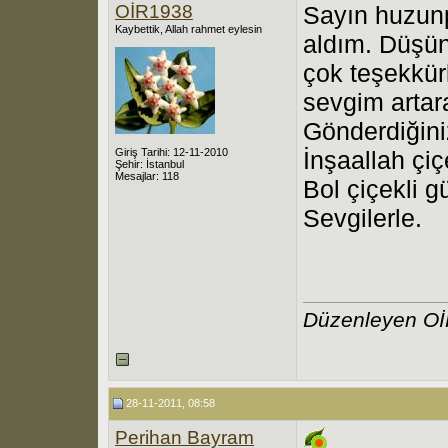
OİR1938
Sayın huzunp
Kaybettik, Allah rahmet eylesin
aldım. Düşün
çok teşekkürl
sevgim artar
Gönderdiğiniz
Giriş Tarihi: 12-11-2010
İnşaallah çiç
Şehir: İstanbul
Mesajlar: 118
Bol çiçekli g
Sevgilerle.
Düzenleyen Oİ
28-11-2011, 08:58
Perihan Bayram