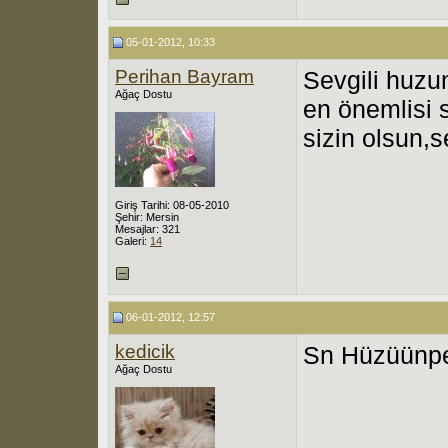
05-01-2012, 10:33
Perihan Bayram
Sevgili huzu
Ağaç Dostu
en önemlisi s
sizin olsun,s
Giriş Tarihi: 08-05-2010
Şehir: Mersin
Mesajlar: 321
Galeri:
14
06-01-2012, 12:57
kedicik
Sn Hüzüünpe
Ağaç Dostu