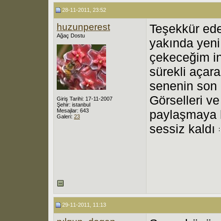
28-11-2011, 23:52
huzunperest
Teşekkür ede
Ağaç Dostu
yakında yeni 
çekeceğim in
sürekli açar
senenin son 
Görselleri ve 
Giriş Tarihi: 17-11-2007
Şehir: istanbul
Mesajlar: 643
paylaşmaya k
Galeri:
23
sessiz kaldı
29-11-2011, 11:13