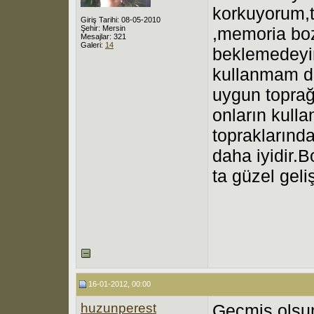
korkuyorum,t
Giriş Tarihi: 08-05-2010
Şehir: Mersin
,memoria boz
Mesajlar: 321
Galeri:
14
beklemedeyim
kullanmam d
uygun toprağ
onların kull
topraklarınd
daha iyidir.
ta güzel geliş
16-01-2012, 00:00
huzunperest
Geçmiş olsun