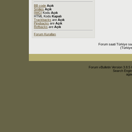
BB code
Açık
Smilies
Açık
[IMG]
Kodu
Açık
HTML Kodu
Kapalı
Trackbacks
are
Açık
Pingbacks
are
Açık
Refbacks
are
Açık
Forum Kuralları
Forum saati Türkiye sa
(Türkiye
Forum vBulletin Version 3.8.5 
Search Engin
agac