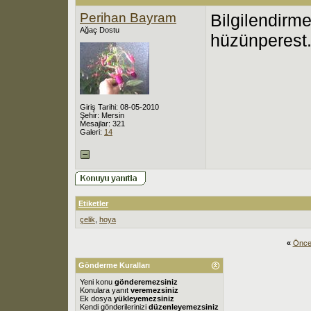
Perihan Bayram
Bilgilendirme
Ağaç Dostu
hüzünperest.
Giriş Tarihi: 08-05-2010
Şehir: Mersin
Mesajlar: 321
Galeri:
14
Etiketler
çelik
,
hoya
«
Önce
Gönderme Kuralları
Yeni konu
gönderemezsiniz
Konulara yanıt
veremezsiniz
Ek dosya
yükleyemezsiniz
Kendi gönderilerinizi
düzenleyemezsiniz