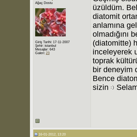
Ağaç Dostu
üzüldüm. Bel
diatomit ort
anlamına gel
olmadığını be
(diatomitte) h
Giriş Tarihi: 17-11-2007
Şehir: istanbul
Mesajlar: 643
inceleyerek u
Galeri:
23
toprak kültür
bir deneyim 
Bence diatom
sizin
Selam
16-01-2012, 13:20