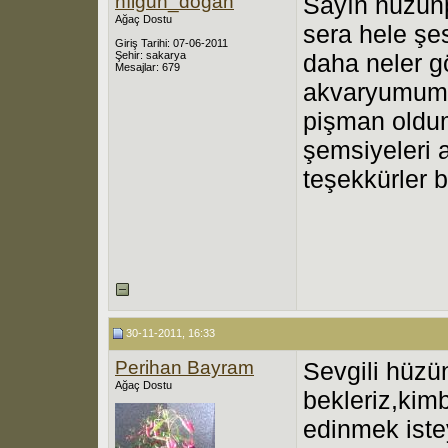
nılgun_dogan
Sayın hüzünp
Ağaç Dostu
sera hele şe
Giriş Tarihi: 07-06-2011
Şehir: sakarya
daha neler g
Mesajlar: 679
akvaryumum v
pişman oldum
şemsiyeleri 
teşekkürler b
30-11-2011, 16:33
Perihan Bayram
Sevgili hüzün
Ağaç Dostu
bekleriz,kimb
edinmek iste