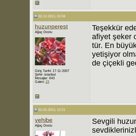
02-12-2011, 02:04
huzunperest
Teşekkür ede
Ağaç Dostu
afiyet şeker 
tür. En büyük
yetişiyor ol
de çiçekli ge
Giriş Tarihi: 17-11-2007
Şehir: istanbul
Mesajlar: 643
Galeri:
23
01-01-2012, 12:21
vehibe
Sevgili huzun
Ağaç Dostu
sevdiklerinizl