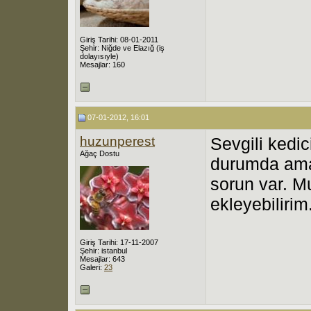
Giriş Tarihi: 08-01-2011
Şehir: Niğde ve Elazığ (iş
dolayısıyle)
Mesajlar: 160
07-01-2012, 16:01
huzunperest
Sevgili kedi
Ağaç Dostu
durumda ama
sorun var. M
ekleyebilirim
Giriş Tarihi: 17-11-2007
Şehir: istanbul
Mesajlar: 643
Galeri:
23