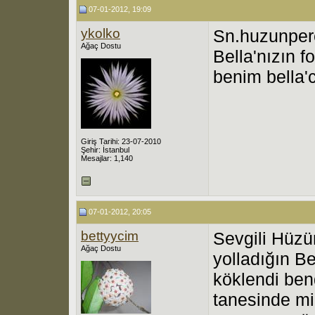
07-01-2012, 19:09
ykolko
Sn.huzunper
Ağaç Dostu
Bella'nızın f
benim bella'
Giriş Tarihi: 23-07-2010
Şehir: İstanbul
Mesajlar: 1,140
07-01-2012, 20:05
bettyycim
Sevgili Hüz
Ağaç Dostu
yolladığın Be
köklendi bend
tanesinde mi