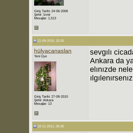
Giriş Tarihi: 24-06-2006
Şehir: İzmir
Mesajlar: 1,513
21-09-2010, 15:35
hülyacanaslan
sevgılı cicad
Yeni Üye
Ankara da ya
elınızde nele
ılgılenırsenı
Giriş Tarihi: 27-08-2010
Şehir: Ankara
Mesajlar: 13
18-11-2011, 09:36