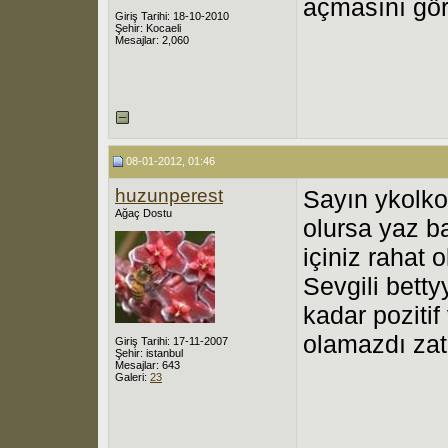
açmasını gör
Giriş Tarihi: 18-10-2010
Şehir: Kocaeli
Mesajlar: 2,060
08-01-2012, 01:46
huzunperest
Sayın ykolko,
Ağaç Dostu
olursa yaz b
içiniz rahat 
Sevgili bett
kadar pozitif
olamazdı za
Giriş Tarihi: 17-11-2007
Şehir: istanbul
Mesajlar: 643
Galeri:
23