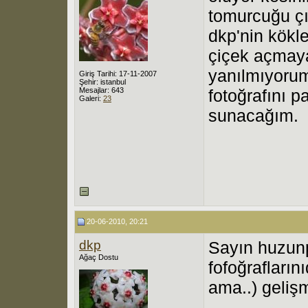
tomurcuğu çık
dkp'nin kökl
çiçek açmaya
yanılmıyorum
Giriş Tarihi: 17-11-2007
Şehir: istanbul
Mesajlar: 643
fotoğrafını p
Galeri:
23
sunacağım.
20-06-2010, 20:21
dkp
Sayın huzunp
Ağaç Dostu
fofoğrafları
ama..) geliş