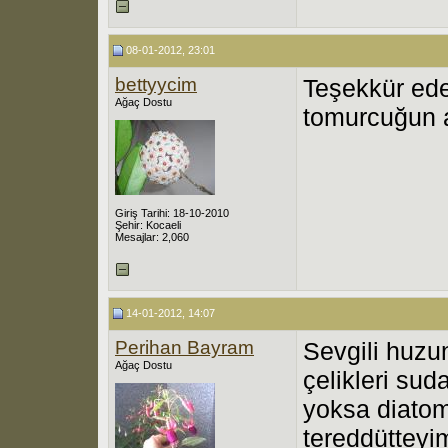
08-01-2012, 23:01
bettyycim
Teşekkür ede
Ağaç Dostu
tomurcuğun 
Giriş Tarihi: 18-10-2010
Şehir: Kocaeli
Mesajlar: 2,060
14-01-2012, 14:07
Perihan Bayram
Sevgili huzu
Ağaç Dostu
çelikleri sud
yoksa diato
tereddütteyi