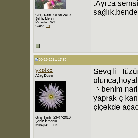
.Ayrca şemsi
sağlık,bende
Giriş Tarihi: 08-05-2010
Şehir: Mersin
Mesajlar: 321
Galeri:
14
30-11-2011, 17:25
ykolko
Sevgili Hüzü
Ağaç Dostu
olunca,hoyal
benim nari
yaprak çıkar
çiçekde açac
Giriş Tarihi: 23-07-2010
Şehir: İstanbul
Mesajlar: 1,140