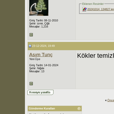
Eklenen Resimler
20241014_134827.jp
Giriş Tarihi: 08-11-2010
Şehir: izmir, Çiğli
Mesajlar: 1,216
23-12-2024, 19:49
Asım Tunç
Kökler temizl
Yeni Üye
Giriş Tarihi: 14-01-2024
Şehir: Niğde
Mesajlar: 13
«
Önce
Gönderme Kuralları