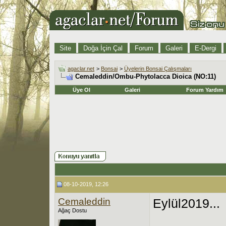
Site
Doğa İçin Çal
Forum
Galeri
E-Dergi
agaclar.net
>
Bonsai
>
Üyelerin Bonsai Çalışmaları
Cemaleddin/Ombu-Phytolacca Dioica (NO:11)
Üye Ol
Galeri
Forum Yardım
08-10-2019, 12:26
Cemaleddin
Eylül2019...
Ağaç Dostu