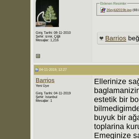
Eklenen Resimler
26eylül2019b.jpg
(69.
Giriş Tarihi: 08-11-2010
Şehir: izmir, Çiğli
Barrios
beğ
Mesajlar: 1,216
04-11-2019, 12:27
Barrios
Ellerinize sa
Yeni Üye
baglamanizin
Giriş Tarihi: 04-11-2019
Şehir: Istanbul
estetik bir 
Mesajlar: 1
bilmedigimd
buyuk bir ağ
toplarina ku
Emeginize sa