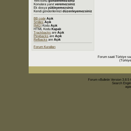
Yeni konu
gönderemezsiniz
Konulara yanıt
veremezsiniz
Ek dosya
yükleyemezsiniz
Kendi gönderilerinizi
düzenleyemezsiniz
BB code
Açık
Smilies
Açık
[IMG]
Kodu
Açık
HTML Kodu
Kapalı
Trackbacks
are
Açık
Pingbacks
are
Açık
Refbacks
are
Açık
Forum Kuralları
Forum saati Türkiye sa
(Türkiye
Forum vBulletin Version 3.8.5 
Search Engin
agac