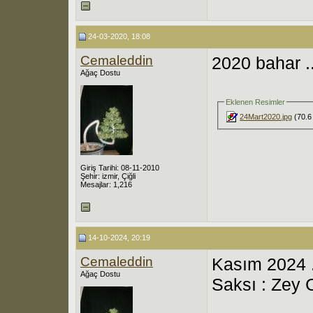
24-03-2020, 18:08
Cemaleddin
2020 bahar ..
Ağaç Dostu
Eklenen Resimler
24Mart2020.jpg
(70.6
Giriş Tarihi: 08-11-2010
Şehir: izmir, Çiğli
Mesajlar: 1,216
14-10-2024, 20:19
Cemaleddin
Kasım 2024 .
Ağaç Dostu
Saksı : Zey 