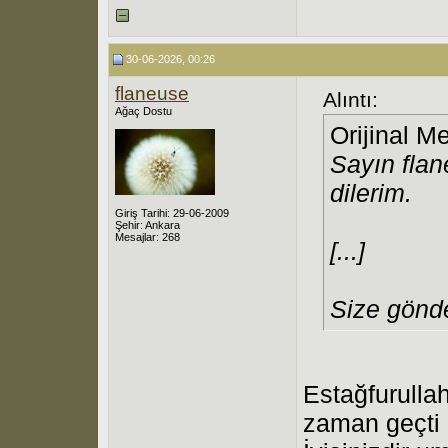
30-06-2026, 00:26
flaneuse
Alıntı:
Ağaç Dostu
Orijinal M
Sayın flan
dilerim.
Giriş Tarihi: 29-06-2009
Şehir: Ankara
Mesajlar: 268
[...]
Size gönde
Estağfurulla
zaman geçti 