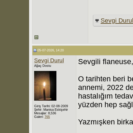
Sevgi Duru
05-07-2026, 14:20
Sevgi Durul
Sevgili flaneuse,
Ağaç Dostu
O tarihten beri
annemi, 2022 de
hastalığım tedav
yüzden hep sağl
Giriş Tarihi: 02-08-2009
Şehir: Manisa Eskişehir
Mesajlar: 8,536
Galeri:
765
Yazmışken birkaç