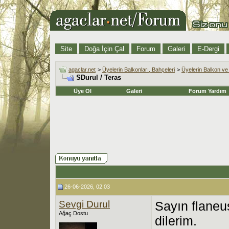
Site
Doğa İçin Çal
Forum
Galeri
E-Dergi
agaclar.net
>
Üyelerin Balkonları, Bahçeleri
>
Üyelerin Balkon ve 
SDurul / Teras
Üye Ol
Galeri
Forum Yardım
26-06-2026, 02:03
Sevgi Durul
Sayın flaneu
Ağaç Dostu
dilerim.