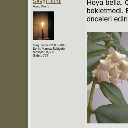
Sevgi Durul
Hoya bella. 
Ağaç Dostu
bekletmedi. 
önceleri edi
Giriş Tarihi: 02-08-2009
Şehir: Manisa Eskişehir
Mesajlar: 8,536
Galeri:
765