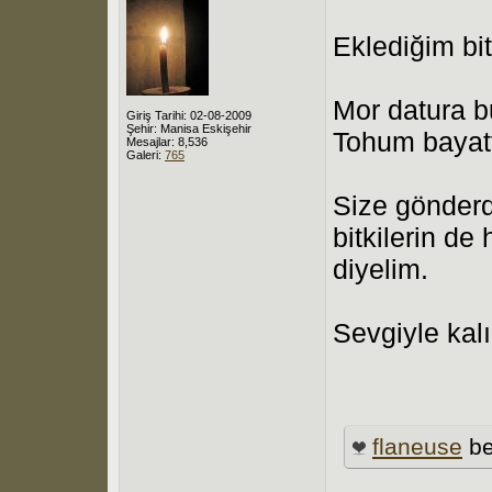
Eklediğim bit
Mor datura b
Giriş Tarihi: 02-08-2009
Şehir: Manisa Eskişehir
Tohum bayatt
Mesajlar: 8,536
Galeri:
765
Size gönderd
bitkilerin de
diyelim.
Sevgiyle kalı
flaneuse
be