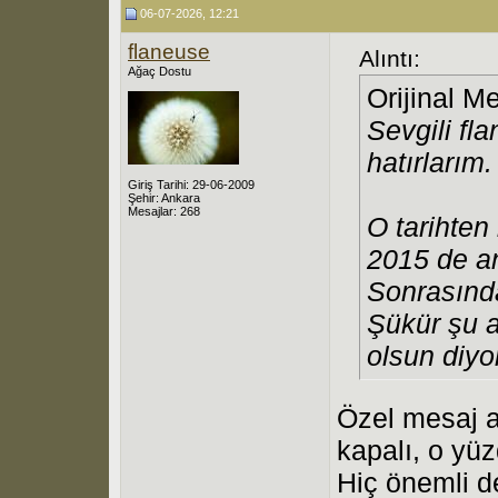
06-07-2026, 12:21
flaneuse
Alıntı:
Ağaç Dostu
Orijinal M
Sevgili fl
hatırlarım.
Giriş Tarihi: 29-06-2009
Şehir: Ankara
Mesajlar: 268
O tarihten
2015 de a
Sonrasında
Şükür şu a
olsun diyo
Özel mesaj 
kapalı, o yü
Hiç önemli de