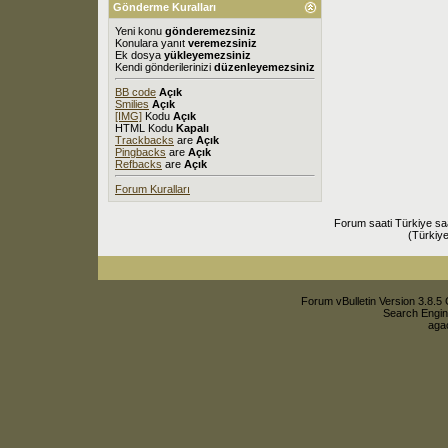
Gönderme Kuralları
Yeni konu
gönderemezsiniz
Konulara yanıt
veremezsiniz
Ek dosya
yükleyemezsiniz
Kendi gönderilerinizi
düzenleyemezsiniz
BB code
Açık
Smilies
Açık
[IMG]
Kodu
Açık
HTML Kodu
Kapalı
Trackbacks
are
Açık
Pingbacks
are
Açık
Refbacks
are
Açık
Forum Kuralları
Forum saati Türkiye sa
(Türkiye
Forum vBulletin Version 3.8.5 
Search Engin
agac