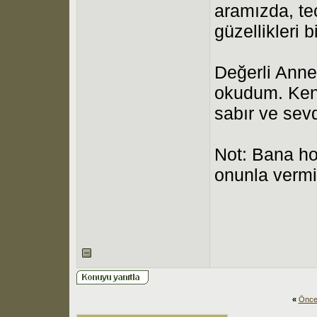
aramızda, tec
güzellikleri 
Değerli Anne
okudum. Kend
sabır ve sevd
Not: Bana ho
onunla vermi
«
Önce