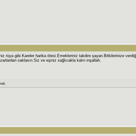
z rüya gibi.Kareler harika ötesi.Emekleriniz takdire şayan.Bitkilerinize verd
arlardan saklasın.Siz ve eşiniz sağlıcakla kalın inşallah.
ndi.