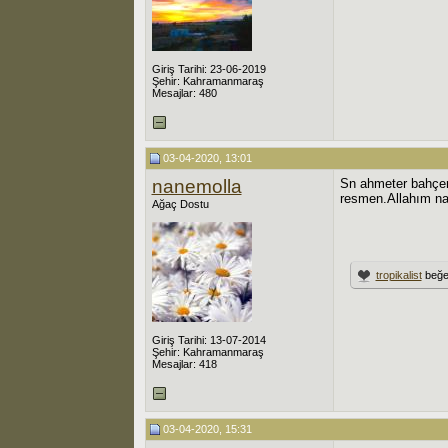
Giriş Tarihi: 23-06-2019
Şehir: Kahramanmaraş
Mesajlar: 480
03-04-2020, 13:01
nanemolla
Sn ahmeter bahçeni
resmen.Allahım naz
Ağaç Dostu
tropikalist
beğe
Giriş Tarihi: 13-07-2014
Şehir: Kahramanmaraş
Mesajlar: 418
03-04-2020, 15:31