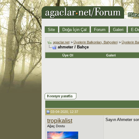
Site
Doğa İçin Çal
Forum
Galeri
E-De
agaclar.net
>
Üyelerin Balkonları, Bahçeleri
>
Üyelerin Ba
ahmeter / Bahçe
Üye Ol
Galeri
03-04-2020, 12:37
tropikalist
Sayın Ahmeter son 
Ağaç Dostu