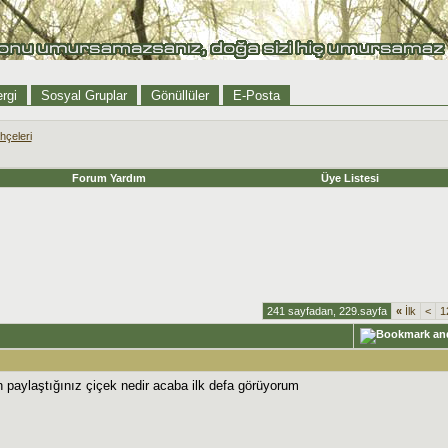
rgi
Sosyal Gruplar
Gönüllüler
E-Posta
hçeleri
Forum Yardım
Üye Listesi
241 sayfadan, 229.sayfa
«
İlk
<
1
paylaştığınız çiçek nedir acaba ilk defa görüyorum