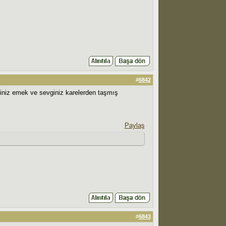
#
6842
iğiniz emek ve sevginiz karelerden taşmış
Paylaş
#
6843