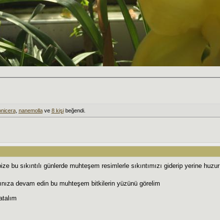
nicera
,
nanemolla
ve
8 kişi
beğendi.
bize bu sıkıntılı günlerde muhteşem resimlerle sıkıntımızı giderip yerine huzu
ınıza devam edin bu muhteşem bitkilerin yüzünü görelim
atalım