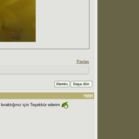
Paylaş
#
6844
r bıraktığınız için Teşekkür ederim