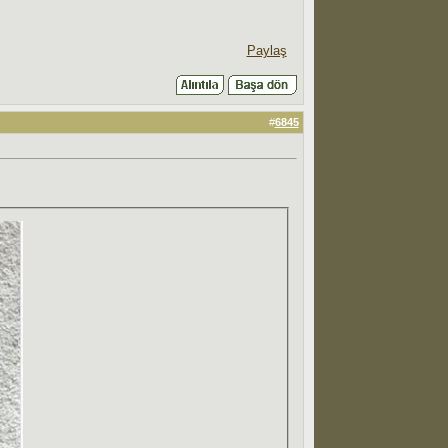
Paylaş
#
6845