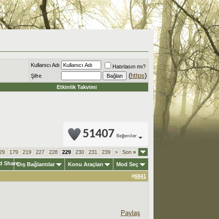
Kullanıcı Adı
Hatırlasın mı?
(
https
)
Şifre
Etkinlik Takvimi
51407
Beğeniler
29
179
219
227
228
229
230
231
239
>
Son
»
Dış Bağlantılar
Konu Araçları
Mod Seç
#
6841
Paylaş