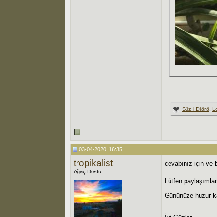
Sûz-i Dilârâ
,
Lo
03-04-2020, 16:35
tropikalist
cevabınız için ve 
Ağaç Dostu
Lütfen paylaşımlar
Gününüze huzur k