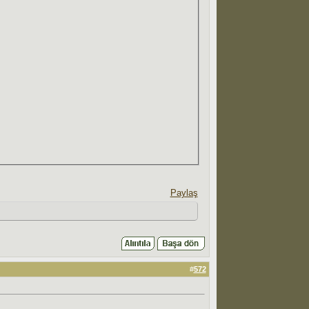
Paylaş
#
572