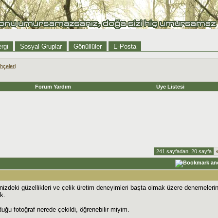
rgi
Sosyal Gruplar
Gönüllüler
E-Posta
hçeleri
Forum Yardım
Üye Listesi
241 sayfadan, 20.sayfa
zdeki güzellikleri ve çelik üretim deneyimleri başta olmak üzere denemeleriniz
ık.
lduğu fotoğraf nerede çekildi, öğrenebilir miyim.