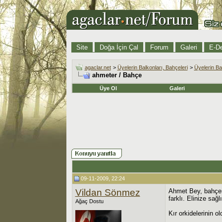
Site
Doğa İçin Çal
Forum
Galeri
E-De
agaclar.net
>
Üyelerin Balkonları, Bahçeleri
>
Üyelerin Ba
ahmeter / Bahçe
Üye Ol
Galeri
09-11-2009, 22:24
Vildan Sönmez
Ahmet Bey, bahçeni
farklı. Elinize sağl
Ağaç Dostu
Kır orkidelerinin o