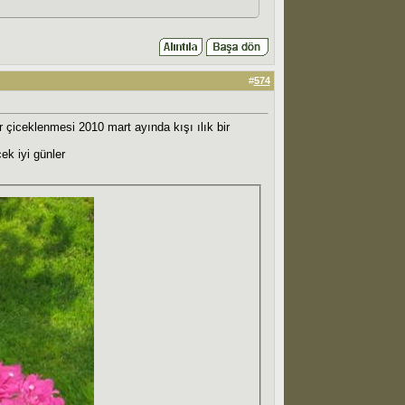
#
574
 çiceklenmesi 2010 mart ayında kışı ılık bir
ek iyi günler