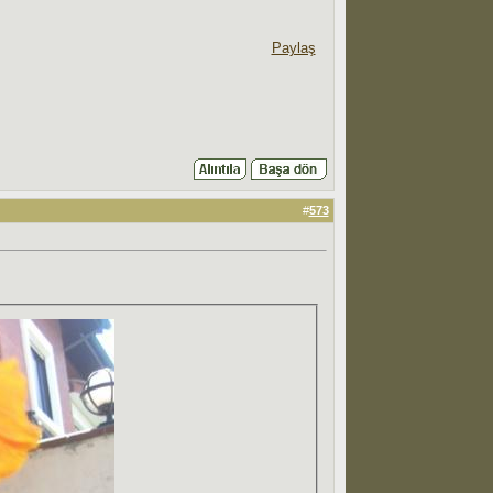
Paylaş
#
573