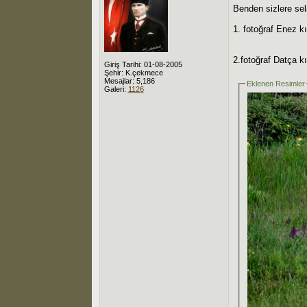
Benden sizlere se
1. fotoğraf Enez kır
2.fotoğraf Datça kır
Giriş Tarihi: 01-08-2005
Şehir: K.çekmece
Mesajlar: 5,186
Eklenen Resimler
Galeri:
1126