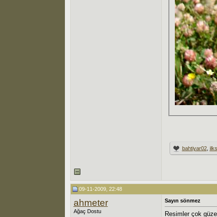
bahtiyar02
,
ilk
09-11-2009, 22:48
ahmeter
Sayın sönmez
Ağaç Dostu
Resimler çok güze