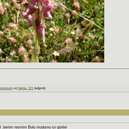
senozturk
ve
Selma_321
beğendi.
l .benim resmim Bolu mudurnu iyi günler