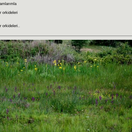
lamlarımla
 orkideleri
 orkideleri..