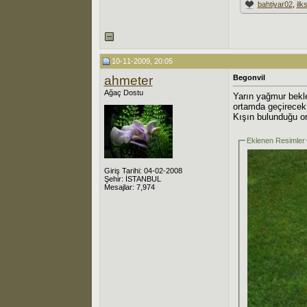
bahtiyar02
,
ilk
10-11-2009, 20:05
ahmeter
Begonvil
Ağaç Dostu
Yarın yağmur bekle
ortamda geçirecek
Kışın bulunduğu or
Eklenen Resimler
Giriş Tarihi: 04-02-2008
Şehir: İSTANBUL
Mesajlar: 7,974