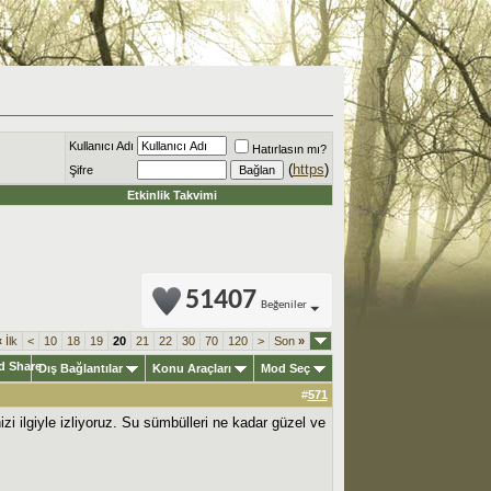
Kullanıcı Adı
Hatırlasın mı?
(
https
)
Şifre
Etkinlik Takvimi
51407
Beğeniler
«
İlk
<
10
18
19
20
21
22
30
70
120
>
Son
»
Dış Bağlantılar
Konu Araçları
Mod Seç
#
571
i ilgiyle izliyoruz. Su sümbülleri ne kadar güzel ve