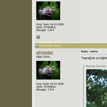
Giriş Tarihi: 04-02-2008
Şehir: İSTANBUL
Mesajlar: 7,974
10-11-2009, 16:14
ahmeter
Kana - canna
Ağaç Dostu
Yaprağıda çiceğid
Eklenen Resimler
Giriş Tarihi: 04-02-2008
Şehir: İSTANBUL
Mesajlar: 7,974