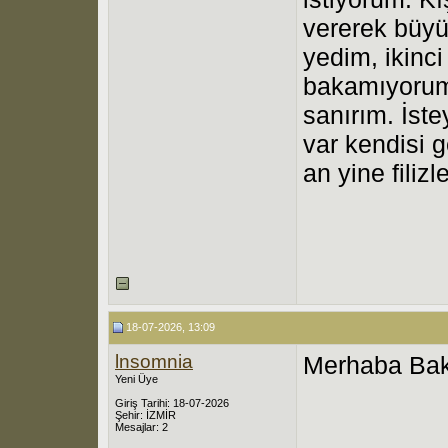
vererek büyü
yedim, ikinci
bakamıyorum. 
sanırım. İst
var kendisi g
an yine filizl
18-07-2026, 13:09
lnsomnia
Merhaba Baki
Yeni Üye
Giriş Tarihi: 18-07-2026
Şehir: İZMİR
Mesajlar: 2