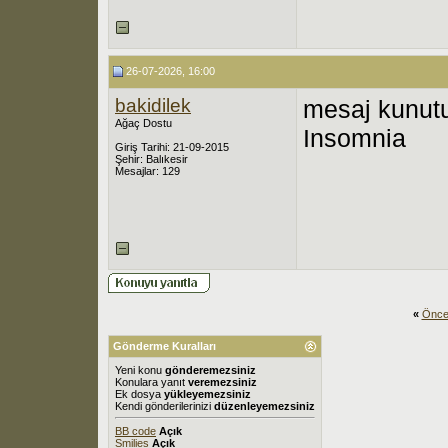
26-07-2026, 16:00
bakidilek
mesaj kunutu
Ağaç Dostu
Insomnia
Giriş Tarihi: 21-09-2015
Şehir: Balıkesir
Mesajlar: 129
«
Önce
Gönderme Kuralları
Yeni konu
gönderemezsiniz
Konulara yanıt
veremezsiniz
Ek dosya
yükleyemezsiniz
Kendi gönderilerinizi
düzenleyemezsiniz
BB code
Açık
Smilies
Açık