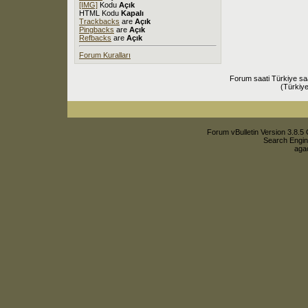
[IMG]
Kodu
Açık
HTML Kodu
Kapalı
Trackbacks
are
Açık
Pingbacks
are
Açık
Refbacks
are
Açık
Forum Kuralları
Forum saati Türkiye sa
(Türkiye
Forum vBulletin Version 3.8.5 
Search Engin
agac