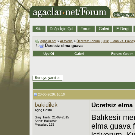
Site
Doğa İçin Çal
Forum
Galeri
E-Dergi
agaclar.net
>
Alışveriş
>
Ücretsiz Tohum, Çelik, Fidan vs. Payla
Ücretsiz elma guava
Üye Ol
Galeri
Forum Yardım
28-06-2026, 16:10
bakidilek
Ücretsiz elma
Ağaç Dostu
Balıkesir me
Giriş Tarihi: 21-09-2015
Şehir: Balıkesir
elma guava f
Mesajlar: 129
istiyorum. Kış