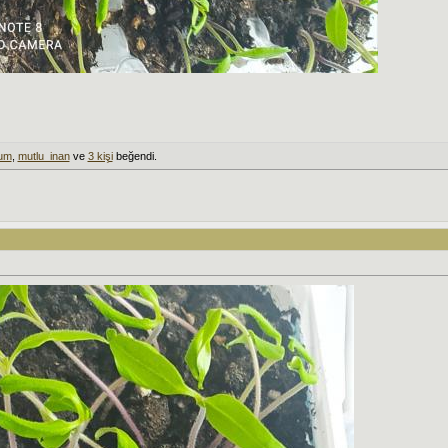
yum
,
mutlu_inan
ve
3 kişi
beğendi.