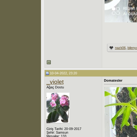
nazlı06
,
bilen
10-04-2022, 23:20
_violet
Domatesler
Ağaç Dostu
Giriş Tarihi: 20-09-2017
Şehir: Samsun
Mesajlar: 133