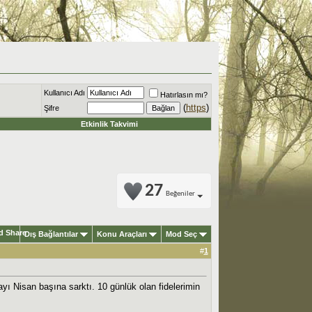
Kullanıcı Adı
Hatırlasın mı?
(
https
)
Şifre
Etkinlik Takvimi
27
Beğeniler
Dış Bağlantılar
Konu Araçları
Mod Seç
#
1
ı Nisan başına sarktı. 10 günlük olan fidelerimin