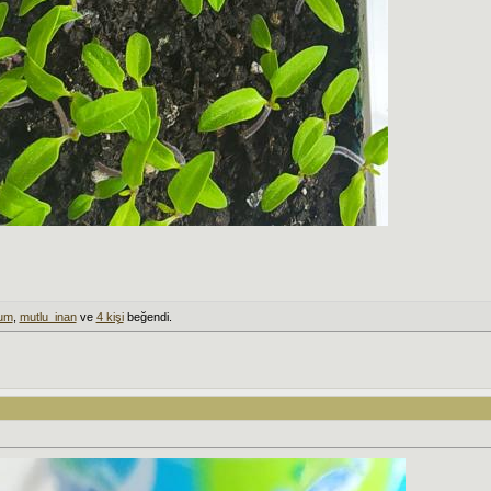
yum
,
mutlu_inan
ve
4 kişi
beğendi.