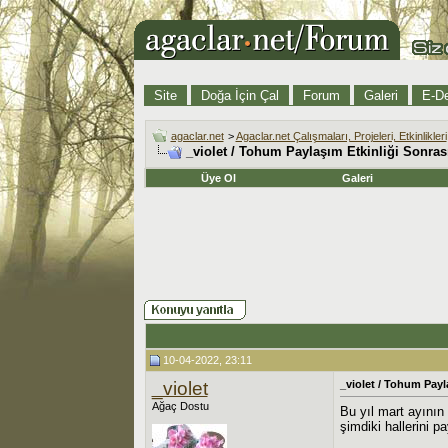
Site
Doğa İçin Çal
Forum
Galeri
E-De
agaclar.net
>
Agaclar.net Çalışmaları, Projeleri, Etkinlikleri
_violet / Tohum Paylaşım Etkinliği Sonra
Üye Ol
Galeri
10-04-2022, 23:11
_violet
_violet / Tohum Payl
Ağaç Dostu
Bu yıl mart ayının
şimdiki hallerini p