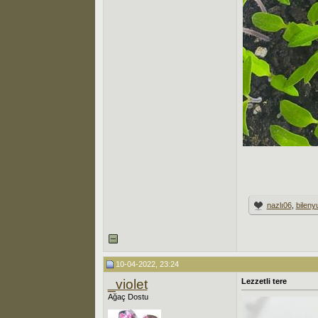
nazlı06
,
bilen
10-04-2022, 23:24
_violet
Lezzetli tere
Ağaç Dostu