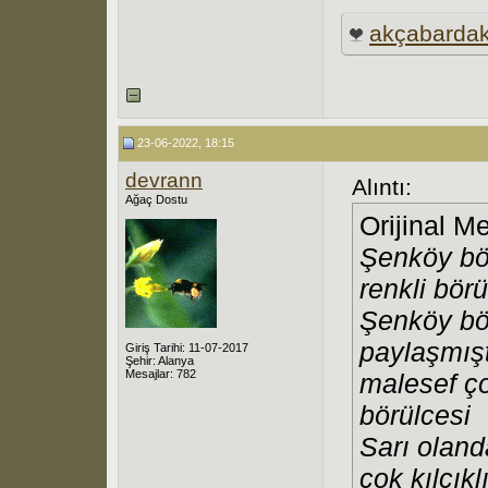
akçabarda
23-06-2022, 18:15
devrann
Alıntı:
Ağaç Dostu
Orijinal M
Şenköy bör
renkli bör
Şenköy bö
paylaşmışt
Giriş Tarihi: 11-07-2017
Şehir: Alanya
Mesajlar: 782
malesef ç
börülcesi
Sarı olan
çok kılçıkl