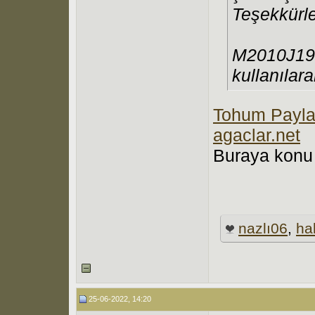
Teşekkürl
M2010J19S
kullanılara
Tohum Payla
agaclar.net
Buraya konu 
nazlı06
,
ha
25-06-2022, 14:20