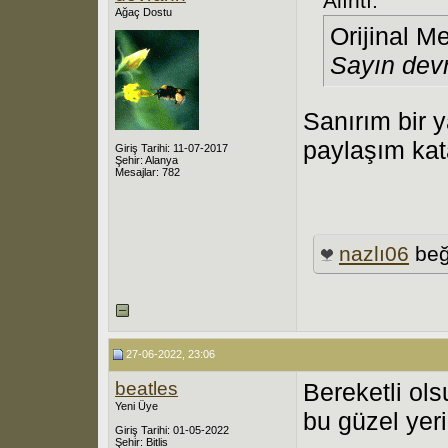
Alıntı:
Ağaç Dostu
Orijinal M
Sayın dev
Sanırım bir 
paylaşım kat
Giriş Tarihi: 11-07-2017
Şehir: Alanya
Mesajlar: 782
nazlı06
beğ
27-06-2022, 23:06
beatles
Bereketli ol
Yeni Üye
bu güzel yeri
Giriş Tarihi: 01-05-2022
Şehir: Bitlis