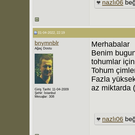
nazlı06
beğ
01-04-2022, 22:19
bnymnblr
Merhabalar
Ağaç Dostu
Benim bugun
tohumlar için
Tohum çimle
Fazla yüksek
az miktarda 
Giriş Tarihi: 11-04-2009
Şehir: İstanbul
Mesajlar: 308
nazlı06
beğ