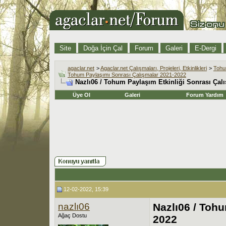
Site
Doğa İçin Çal
Forum
Galeri
E-Dergi
agaclar.net
>
Agaclar.net Çalışmaları, Projeleri, Etkinlikleri
>
Tohu
Tohum Paylaşımı Sonrası Çalışmalar 2021-2022
Nazlı06 / Tohum Paylaşım Etkinliği Sonrası Çal
Üye Ol
Galeri
Forum Yardım
12-02-2022, 15:39
nazlı06
Nazlı06 / Tohu
Ağaç Dostu
2022