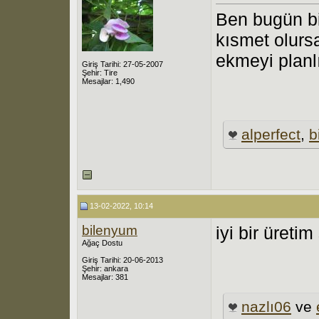
Ben bugün bi
kısmet olurs
ekmeyi plan
Giriş Tarihi: 27-05-2007
Şehir: Tire
Mesajlar: 1,490
alperfect
,
b
13-02-2022, 10:14
bilenyum
iyi bir üreti
Ağaç Dostu
Giriş Tarihi: 20-06-2013
Şehir: ankara
Mesajlar: 381
nazlı06
ve