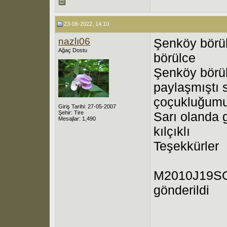
23-06-2022, 14:10
nazlı06
Şenköy börül
Ağaç Dostu
börülce
Şenköy börü
paylaşmıştı 
çoçukluğumun
Giriş Tarihi: 27-05-2007
Şehir: Tire
Sarı olanda
Mesajlar: 1,490
kılçıklı
Teşekkürler
M2010J19SG 
gönderildi