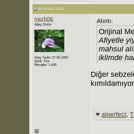
28-06-2022, 15:02
nazlı06
Alıntı:
Ağaç Dostu
Orijinal M
Afiyetle y
mahsul alı
iklimde ha
Giriş Tarihi: 27-05-2007
Şehir: Tire
Mesajlar: 1,490
Diğer sebzele
kımıldamıyo
alperfect
,