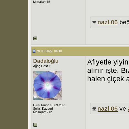
Mesajlar: 15
nazlı06
beğ
28-06-2022, 04:10
Dadaloğlu
Afiyetle yiy
Ağaç Dostu
alınır işte. 
halen çiçek 
Giriş Tarihi: 16-09-2021
nazlı06
ve
Şehir: Kayseri
Mesajlar: 212