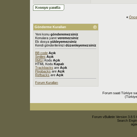
«
Önce
Gönderme Kuralları
Yeni konu
gönderemezsiniz
Konulara yanıt
veremezsiniz
Ek dosya
yükleyemezsiniz
Kendi gönderilerinizi
düzenleyemezsiniz
BB code
Açık
Smilies
Açık
[IMG]
Kodu
Açık
HTML Kodu
Kapalı
Trackbacks
are
Açık
Pingbacks
are
Açık
Refbacks
are
Açık
Forum Kuralları
Forum saati Türkiye sa
(Türkiye
Forum vBulletin Version 3.8.5 
Search Engin
agac