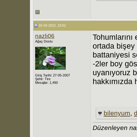
26-03-2022, 19:52
nazlı06
Tohumlarını
Ağaç Dostu
ortada bişey
battaniyesi 
-2ler boy gös
uyanıyoruz bu
Giriş Tarihi: 27-05-2007
Şehir: Tire
hakkımızda h
Mesajlar: 1,490
bilenyum
,
Düzenleyen naz