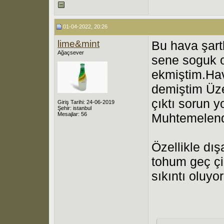
01-04-2022, 20:26
lime&mint
Bu hava şart
Ağaçsever
sene soguk o
ekmiştim.Hav
demiştim Üzer
çıktı sorun 
Giriş Tarihi: 24-06-2019
Şehir: istanbul
Mesajlar: 56
Muhtemelend
Özellikle dı
tohum geç çi
sıkıntı oluyor