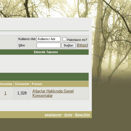
Kullanıcı Adı
Hatırlasın mı?
(
https
)
Şifre
Etkinlik Takvimi
Yorumlar
Gösterim
Forum
Ağaçlar Hakkında Genel
1
1,328
Konuşmalar
agaclar.net
-
Arşiv
-
Başa Dön