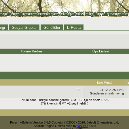
rgi
Sosyal Gruplar
Gönüllüler
E-Posta
Forum Yardım
Üye Listesi
Son Mesaj
24-12-2025
14:42
Gönderen
emrahmavi
Forum saati Türkiye saatine göredir. GMT +2. Şu an saat:
15:26
.
(Türkiye için GMT +2 seçilmelidir.)
Forum vBulletin Version 3.8.5 Copyright ©2000 - 2026, Jelsoft Enterprises Ltd.
Search Engine Optimization by
vBSEO
3.6.0