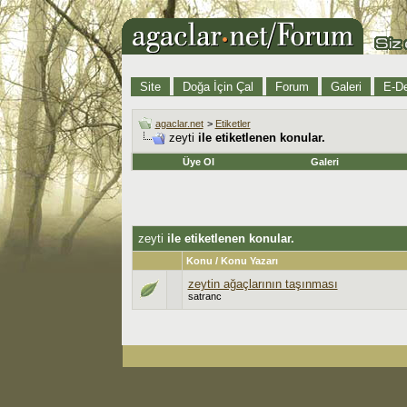
Site
Doğa İçin Çal
Forum
Galeri
E-De
agaclar.net
>
Etiketler
zeyti
ile etiketlenen konular.
Üye Ol
Galeri
zeyti
ile etiketlenen konular.
Konu / Konu Yazarı
zeytin ağaçlarının taşınması
satranc