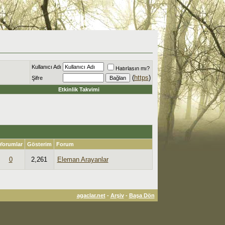
Kullanıcı Adı
Hatırlasın mı?
(
https
)
Şifre
Etkinlik Takvimi
Yorumlar
Gösterim
Forum
0
2,261
Eleman Arayanlar
agaclar.net
-
Arşiv
-
Başa Dön