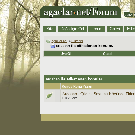
Site
Doğa İçin Çal
Forum
Galeri
E-De
agaclar.net
>
Etiketler
ardahan
ile etiketlenen konular.
Üye Ol
Galeri
ardahan
ile etiketlenen konular.
Konu / Konu Yazarı
Ardahan - Çıldır - Saymalı Köyünde Fidan
CilekFidesi