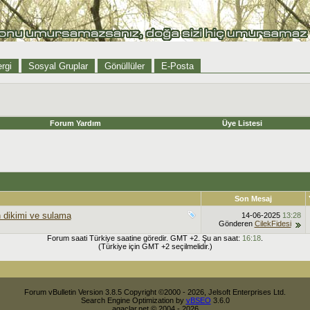
rgi
Sosyal Gruplar
Gönüllüler
E-Posta
Forum Yardım
Üye Listesi
Son Mesaj
 dikimi ve sulama
14-06-2025
13:28
Gönderen
CilekFidesi
Forum saati Türkiye saatine göredir. GMT +2. Şu an saat:
16:18
.
(Türkiye için GMT +2 seçilmelidir.)
Forum vBulletin Version 3.8.5 Copyright ©2000 - 2026, Jelsoft Enterprises Ltd.
Search Engine Optimization by
vBSEO
3.6.0
agaclar.net © 2004 - 2026