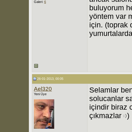
Galeri:
6
buluyorum he
yöntem var m
için. (toprak
yumurtalarda
26-01-2013, 00:05
Ael320
Selamlar ben
Yeni Üye
solucanlar s
içindir bira
çıkmazlar
)