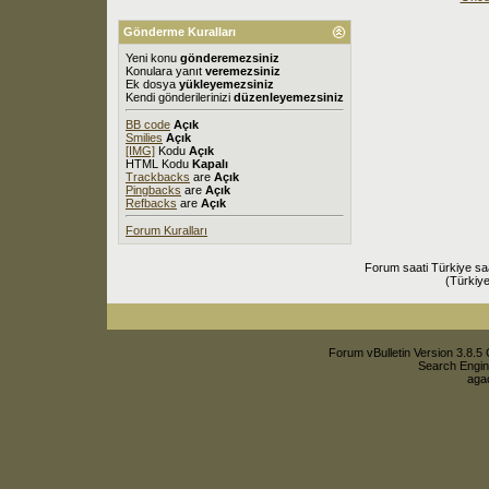
Gönderme Kuralları
Yeni konu
gönderemezsiniz
Konulara yanıt
veremezsiniz
Ek dosya
yükleyemezsiniz
Kendi gönderilerinizi
düzenleyemezsiniz
BB code
Açık
Smilies
Açık
[IMG]
Kodu
Açık
HTML Kodu
Kapalı
Trackbacks
are
Açık
Pingbacks
are
Açık
Refbacks
are
Açık
Forum Kuralları
Forum saati Türkiye sa
(Türkiye
Forum vBulletin Version 3.8.5 
Search Engin
agac