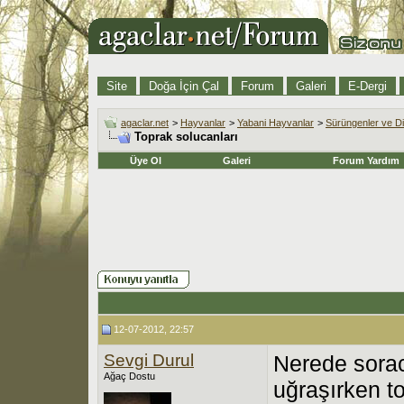
Site
Doğa İçin Çal
Forum
Galeri
E-Dergi
agaclar.net
>
Hayvanlar
>
Yabani Hayvanlar
>
Sürüngenler ve Di
Toprak solucanları
Üye Ol
Galeri
Forum Yardım
12-07-2012, 22:57
Sevgi Durul
Nerede sorac
Ağaç Dostu
uğraşırken t