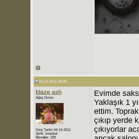
02-10-2012, 09:45
blaze ash
Evimde saksı 
Ağaç Dostu
Yaklaşık 1 y
ettim. Topra
çıkıp yerde 
çıkıyorlar ac
Giriş Tarihi: 04-10-2011
Şehir: İstanbul
ancak salon
Mesajlar: 208