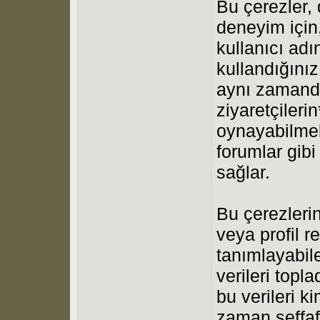
Bu çerezler, 
deneyim için, 
kullanıcı ad
kullandığınız
aynı zaman
ziyaretçileri
oynayabilmele
forumlar gibi
sağlar.
Bu çerezlerin 
veya profil re
tanımlayabilec
verileri topl
bu verileri 
zaman şeffaf