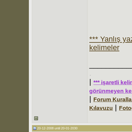
*** Yanlış y
kelimeler
__________
.
|
*** işaretli ke
görünmeyen kel
|
Forum Kuralla
|
Kılavuzu
Foto
20-12-2008 until 20-01-2030