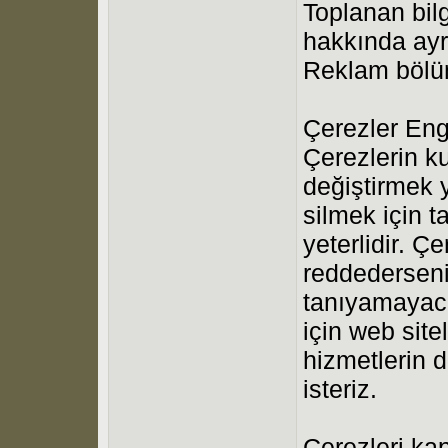
Toplanan bilgi
hakkında ayrı
Reklam bölüm
Çerezler Eng
Çerezlerin kul
değiştirmek 
silmek için t
yeterlidir. Ç
reddederseni
tanıyamayaca
için web site
hizmetlerin 
isteriz.
Çerezleri ka