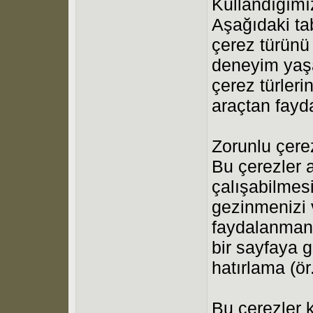
Kullandığımı
Aşağıdaki ta
çerez türünü 
deneyim yaş
çerez türleri
araçtan fayd
Zorunlu çerez
Bu çerezler a
çalışabilmesi
gezinmenizi v
faydalanmanı
bir sayfaya 
hatırlama (ör.
Bu çerezler 