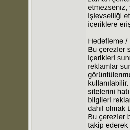
etmezseniz, 
işlevselliği 
içeriklere er
Hedefleme /
Bu çerezler s
içerikleri su
reklamlar su
görüntülenme
kullanılabilir
sitelerini ha
bilgileri rek
dahil olmak ü
Bu çerezler bi
takip ederek k