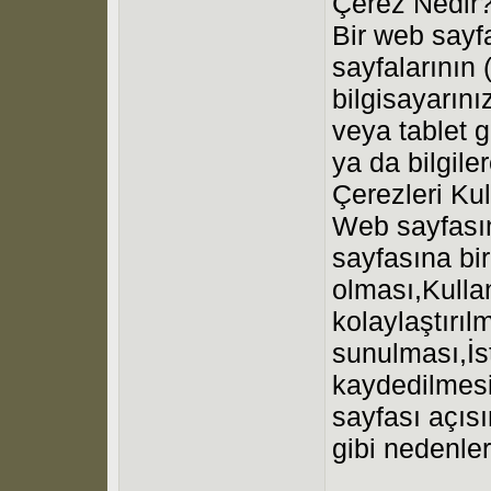
Çerez Nedir
Bir web sayf
sayfalarının 
bilgisayarını
veya tablet g
ya da bilgil
Çerezleri Kul
Web sayfasın
sayfasına bir
olması,Kullan
kolaylaştırıl
sunulması,İs
kaydedilmesi
sayfası açısı
gibi nedenler