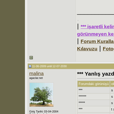
__________
.
|
*** işaretli ke
görünmeyen kel
|
Forum Kuralla
|
Kılavuzu
Foto
11-06-2009 until 12-07-2030
malina
*** Yanlış yaz
agaclar.net
Forumdaki görünüşü
o
***
s
******
s 
*****
s 
***
t 
Giriş Tarihi: 03-04-2004