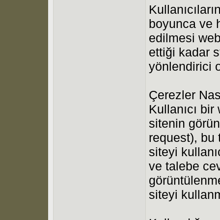
Kullanıcıları
boyunca ve ha
edilmesi web
ettiği kadar 
yönlendirici 
Çerezler Nası
Kullanıcı bir
sitenin görü
request), bu 
siteyi kulla
ve talebe ce
görüntülenme
siteyi kulla