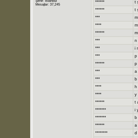
Şehir: İstanbul
******
t 
Mesajlar: 37,245
******
t 
***
m
****
m
******
m 
***
n 
***
i 
***
p 
******
p 
***
a 
***
b
****
h 
****
y
******
t 
*******
i 
*******
b
******
a 
********
d 