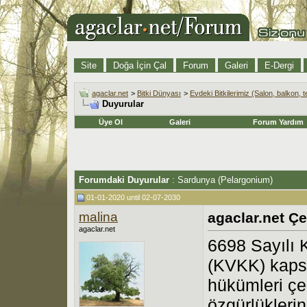
Site
Doğa İçin Çal
Forum
Galeri
E-Dergi
agaclar.net
>
Bitki Dünyası
>
Evdeki Bitkilerimiz (Salon, balkon, t
Duyurular
Üye Ol
Galeri
Forum Yardım
Forumdaki Duyurular
:
Sardunya (Pelargonium)
01-01-2020 until 02-07-2030
malina
agaclar.net Çe
agaclar.net
6698 Sayılı 
(KVKK) kaps
hükümleri çe
özgürlükleri