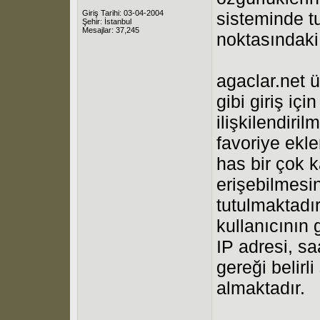
Giriş Tarihi: 03-04-2004
sisteminde tu
Şehir: İstanbul
Mesajlar: 37,245
noktasındaki
agaclar.net ü
gibi giriş içi
ilişkilendiril
favoriye ekle
has bir çok k
erişebilmesi
tutulmaktadır
kullanıcının 
IP adresi, sa
gereği belirl
almaktadır.