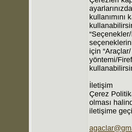
ayarlarınızda
kullanımını 
kullanabilirsi
“Seçenekler/İ
seçeneklerini 
için “Araçlar
yöntemi/Fire
kullanabilirsi
İletişim
Çerez Politik
olması halin
iletişime geç
agaclar@gma