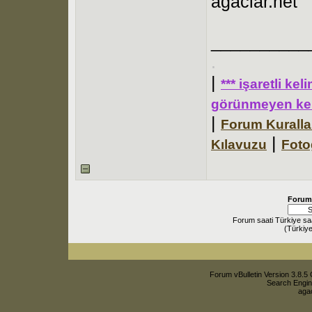
agaclar.net
__________
.
|
*** işaretli ke
görünmeyen kel
|
Forum Kuralla
|
Kılavuzu
Foto
Forum
Forum saati Türkiye sa
(Türkiye
Forum vBulletin Version 3.8.5 
Search Engin
agac