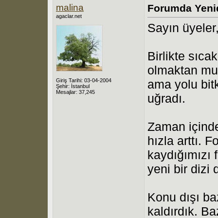
malina
Forumda Yeni
agaclar.net
Sayın üyeler,
Birlikte sıcak
olmaktan mut
Giriş Tarihi: 03-04-2004
ama yolu bit
Şehir: İstanbul
Mesajlar: 37,245
uğradı.
Zaman içinde
hızla arttı.
kaydığımızı 
yeni bir diz
Konu dışı baz
kaldırdık. Ba