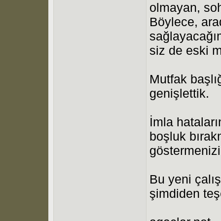
olmayan, sohb
Böylece, arad
sağlayacağım
siz de eski m
Mutfak başlığ
genişlettik.
İmla hatalar
boşluk bıra
göstermenizi
Bu yeni çalı
şimdiden teş