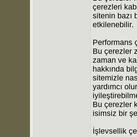
çerezleri ka
sitenin bazı
etkilenebilir.
Performans ç
Bu çerezler z
zaman ve karş
hakkında bilg
sitemizle nas
yardımcı olu
iyileştirebil
Bu çerezler k
isimsiz bir şe
İşlevsellik çe