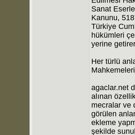
Sanat Eserle
Kanunu, 5187
Türkiye Cumh
hükümleri çe
yerine getir
Her türlü an
Mahkemeleri 
agaclar.net d
alınan özell
mecralar ve d
görülen anla
ekleme yapma
şekilde sunul