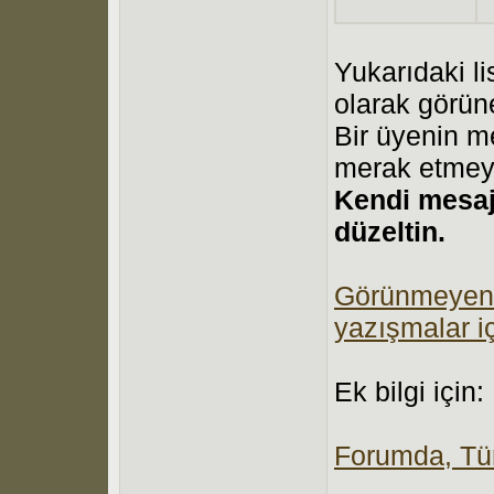
Yukarıdaki li
olarak görün
Bir üyenin me
merak etmey
Kendi mesajı
düzeltin.
Görünmeyen ke
yazışmalar iç
Ek bilgi için:
Forumda, Tür