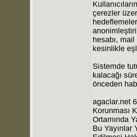
Kullanıcıları
çerezler üzer
hedeflemeleri
anonimleştiri
hesabı, mail a
kesinlikle eş
Sistemde tutu
kalacağı süre
önceden haber
agaclar.net 6
Korunması Ka
Ortamında Ya
Bu Yayınlar 
Edilmesi Hak