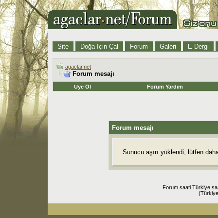
Site
Doğa İçin Çal
Forum
Galeri
E-Dergi
agaclar.net
Forum mesajı
Üye Ol
Forum Yardım
Forum mesajı
Sunucu aşırı yüklendi, lütfen dah
Forum saati Türkiye sa
(Türkiye