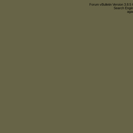
Forum vBulletin Version 3.8.5 
Search Engin
agac