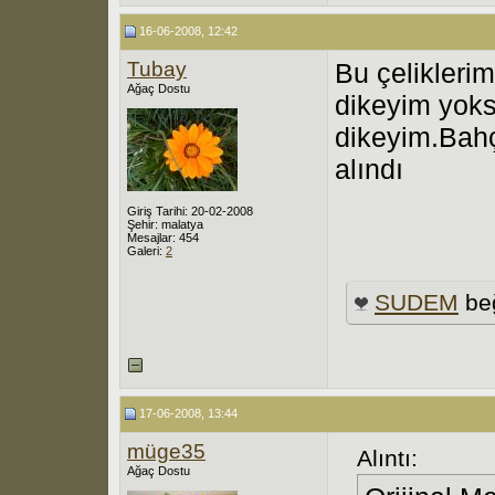
16-06-2008, 12:42
Tubay
Bu çelikleri
Ağaç Dostu
dikeyim yoks
dikeyim.Bah
alındı
Giriş Tarihi: 20-02-2008
Şehir: malatya
Mesajlar: 454
Galeri:
2
SUDEM
be
17-06-2008, 13:44
müge35
Alıntı:
Ağaç Dostu