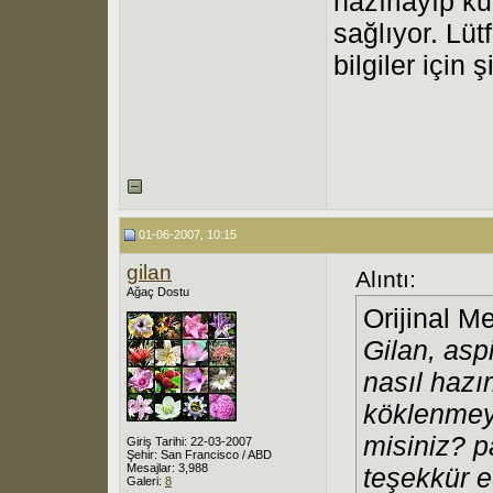
hazırlayıp k
sağlıyor. Lüt
bilgiler için
01-06-2007, 10:15
gilan
Alıntı:
Ağaç Dostu
Orijinal M
Gilan, aspi
nasıl hazı
köklenmeyi 
misiniz? pa
Giriş Tarihi: 22-03-2007
Şehir: San Francisco / ABD
Mesajlar: 3,988
teşekkür e
Galeri:
8