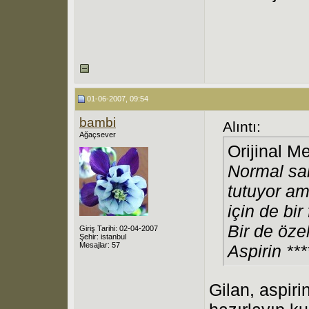
01-06-2007, 09:54
bambi
Alıntı:
Ağaçsever
Orijinal M
Normal sa
tutuyor am
için de bi
Bir de öze
Giriş Tarihi: 02-04-2007
Şehir: istanbul
Mesajlar: 57
Aspirin ***
Gilan, aspiri