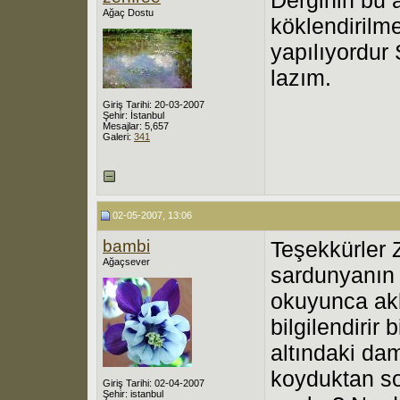
Ağaç Dostu
köklendirilmes
yapılıyordur 
lazım.
Giriş Tarihi: 20-03-2007
Şehir: İstanbul
Mesajlar: 5,657
Galeri:
341
02-05-2007, 13:06
bambi
Teşekkürler
Ağaçsever
sardunyanın y
okuyunca akl
bilgilendirir
altındaki da
koyduktan so
Giriş Tarihi: 02-04-2007
Şehir: istanbul