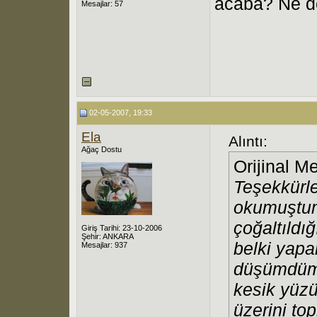
acaba? Ne d
Mesajlar: 57
02-05-2007, 19:33
Ela
Alıntı:
Ağaç Dostu
Orijinal M
Teşekkürle
okumuştum
çoğaltıldı
Giriş Tarihi: 23-10-2006
Şehir: ANKARA
belki yapan
Mesajlar: 937
düşümdüm.
kesik yüz
üzerini to