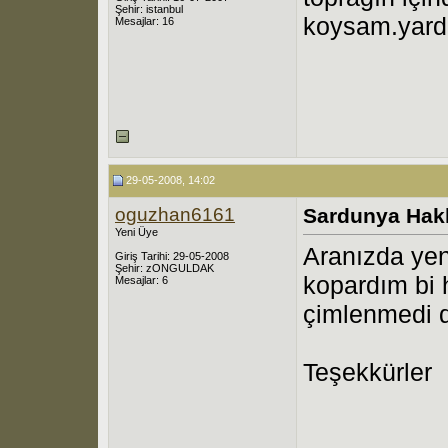
Şehir: istanbul
koysam.yardı
Mesajlar: 16
29-05-2008, 14:02
oguzhan6161
Sardunya Hak
Yeni Üye
Aranızda yen
Giriş Tarihi: 29-05-2008
Şehir: zONGULDAK
kopardım bi
Mesajlar: 6
çimlenmedi 
Teşekkürler