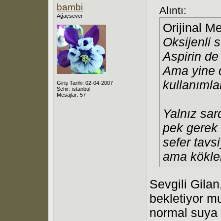
bambi
Alıntı:
Ağaçsever
Orijinal M
Oksijenli s
Aspirin de 
Ama yine 
kullanıml
Giriş Tarihi: 02-04-2007
Şehir: istanbul
Mesajlar: 57
Yalnız sar
pek gerek
sefer tavs
ama kökle
Sevgili Gila
bekletiyor m
normal suya 