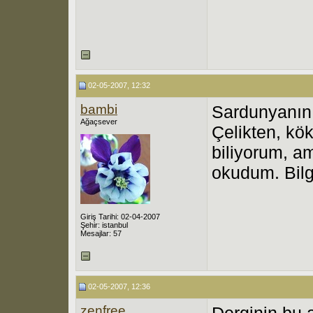
02-05-2007, 12:32
bambi
Sardunyanın 
Ağaçsever
Çelikten, kö
biliyorum, a
okudum. Bilgi
Giriş Tarihi: 02-04-2007
Şehir: istanbul
Mesajlar: 57
02-05-2007, 12:36
zenfree
Derginin bu 