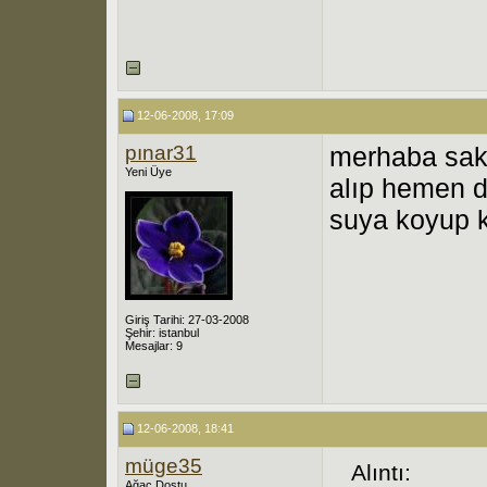
12-06-2008, 17:09
pınar31
merhaba sakı
Yeni Üye
alıp hemen d
suya koyup k
Giriş Tarihi: 27-03-2008
Şehir: istanbul
Mesajlar: 9
12-06-2008, 18:41
müge35
Alıntı:
Ağaç Dostu