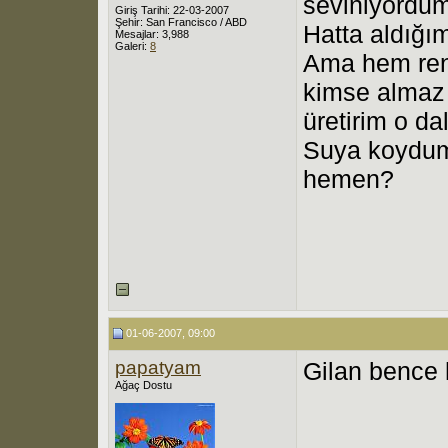
seviniyordu
Giriş Tarihi: 22-03-2007
Şehir: San Francisco / ABD
Hatta aldığım
Mesajlar: 3,988
Galeri:
8
Ama hem ren
kimse almaz 
üretirim o da
Suya koydum
hemen?
01-06-2007, 09:00
papatyam
Gilan bence
Ağaç Dostu