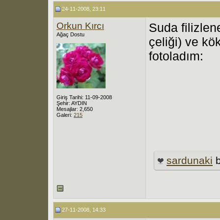
24-11-2008, 23:11
Orkun Kırcı
Suda filizle
Ağaç Dostu
çeliği) ve kö
fotoladım:
Giriş Tarihi: 11-09-2008
Şehir: AYDIN
Mesajlar: 2,650
Galeri:
215
sardunaki
b
27-11-2008, 14:33