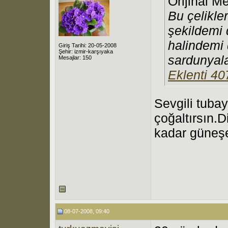
Orijinal M
Bu çelikle
şekildemi 
halindemi
Giriş Tarihi: 20-05-2008
Şehir: izmir-karşıyaka
sardunyala
Mesajlar: 150
Eklenti 4
Sevgili tuba
çoğaltırsın.D
kadar güneş
08-07-2008, 09:40