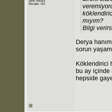
Şehir: Ankara
Mesajlar: 353
veremiyor
köklendiri
mıyım?
Bilgi verir
Derya hanım,
sorun yaşam
Köklendirici
bu ay içinde
hepside gayet