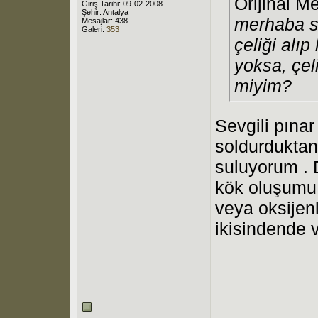
Orijinal M
Giriş Tarihi: 09-02-2008
Şehir: Antalya
merhaba sa
Mesajlar: 438
Galeri:
353
çeliği alı
yoksa, çel
miyim?
Sevgili pınar
soldurduktan
suluyorum . 
kök oluşumu )
veya oksijenl
ikisindende 