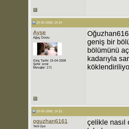
29-05-2008, 14:19
Ayşe
Oğuzhan6161
Ağaç Dostu
geniş bir bö
bölümünü aça
kadarıyla sa
Giriş Tarihi: 15-04-2008
Şehir: izmir
köklendiriliyo
Mesajlar: 171
29-05-2008, 14:33
oguzhan6161
çelikle nasıl
Yeni Üye