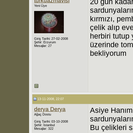
turkuazmavisi
20 gün kadar
Yeni Üye
sardunyaları
kırmızı, pem
çelik alıp e
herbiri tutu
Giriş Tarihi: 27-02-2008
Şehir: Erzurum
üzerinde tom
Mesajlar: 27
bekliyorum
13-11-2008, 22:07
derya Derya
Asiye Hanım'
Ağaç Dostu
sardunyaları
Giriş Tarihi: 03-10-2008
Şehir: İstanbul
Bu çelikleri
Mesajlar: 322