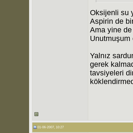
Oksijenli su y
Aspirin de bir
Ama yine de 
Unutmuşum
Yalnız sardu
gerek kalma
tavsiyeleri 
köklendirme
01-06-2007, 10:27