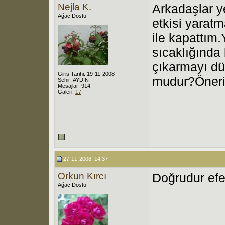
Nejla K.
Arkadaşlar y
Ağaç Dostu
etkisi yaratma
ile kapattım
sıcaklığında 
çıkarmayı d
Giriş Tarihi: 19-11-2008
mudur?Önerin
Şehir: AYDIN
Mesajlar: 914
Galeri:
17
27-11-2008, 14:37
Orkun Kırcı
Doğrudur ef
Ağaç Dostu