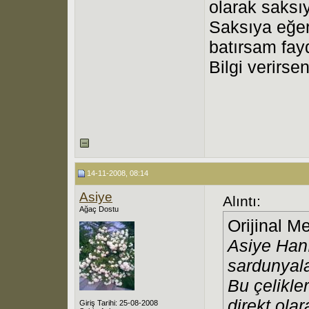
olarak saksı
Saksıya eğer
batırsam fay
Bilgi verirse
14-11-2008, 08:14
Asiye
Alıntı:
Ağaç Dostu
Orijinal M
Asiye Hanı
sardunyala
Bu çelikle
direkt ola
Giriş Tarihi: 25-08-2008