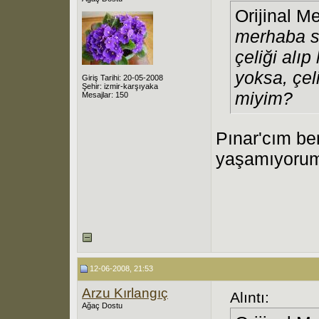
Orijinal M
merhaba sa
çeliği alı
yoksa, çel
Giriş Tarihi: 20-05-2008
Şehir: izmir-karşıyaka
miyim?
Mesajlar: 150
Pınar'cım b
yaşamıyorum.
12-06-2008, 21:53
Arzu Kırlangıç
Alıntı:
Ağaç Dostu