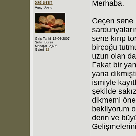
selenn
Merhaba,
Ağaç Dostu
Geçen sene 
sardunyaları
sene kırıp t
Giriş Tarihi: 12-04-2007
Şehir: Bursa
birçoğu tutm
Mesajlar: 2,696
Galeri:
12
uzun olan dal
Fakat bir ya
yana dikmişt
ismiyle kayıtl
şekilde sakı
dikmemi öner
bekliyorum on
derin ve büy
Gelişmelerini