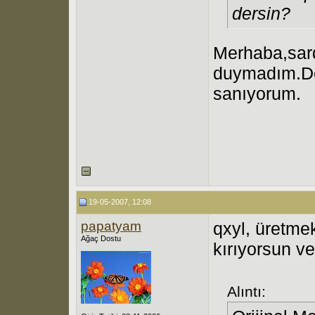
dersin?
Merhaba,sard
duymadım.Ded
sanıyorum.
19-05-2007, 12:08
papatyam
qxyl, üretmek
Ağaç Dostu
kırıyorsun v
Alıntı: