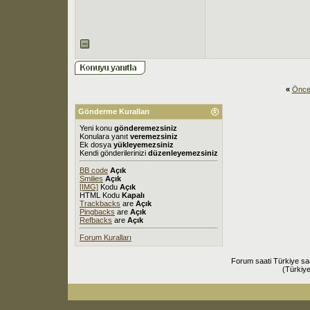
«
Önce
Gönderme Kuralları
Yeni konu
gönderemezsiniz
Konulara yanıt
veremezsiniz
Ek dosya
yükleyemezsiniz
Kendi gönderilerinizi
düzenleyemezsiniz
BB code
Açık
Smilies
Açık
[IMG]
Kodu
Açık
HTML Kodu
Kapalı
Trackbacks
are
Açık
Pingbacks
are
Açık
Refbacks
are
Açık
Forum Kuralları
Forum saati Türkiye sa
(Türkiye