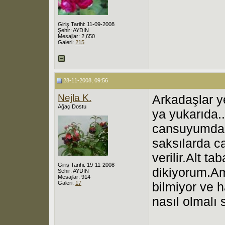
Giriş Tarihi: 11-09-2008
Şehir: AYDIN
Mesajlar: 2,650
Galeri:
215
28-11-2008, 09:56
Nejla K.
Arkadaşlar y
Ağaç Dostu
ya yukarıda.
cansuyumda 
saksılarda c
verilir.Alt t
Giriş Tarihi: 19-11-2008
dikiyorum.Am
Şehir: AYDIN
Mesajlar: 914
Galeri:
17
bilmiyor ve h
nasıl olmalı 