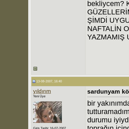
bekliycem?
GÜZELLERİ
ŞİMDİ UYG
NAFTALİN 
YAZMAMIŞ 
13-08-2007, 16:40
yıldırım
sardunyam kö
Yeni Üye
bir yakınımda
tutturamadım
durumu iyiyd
toprağın için
Giriş Tarihi: 16-07-2007