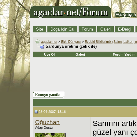
Site
Doğa İçin Çal
Forum
Galeri
E-Dergi
agaclar.net
>
Bitki Dünyası
>
Evdeki Bitkilerimiz (Salon, balkon, t
Sardunya üretimi (çelik ile)
Üye Ol
Galeri
Forum Yardım
28-04-2007, 13:16
Oğuzhan
Sanırım artı
Ağaç Dostu
güzel yanı ç