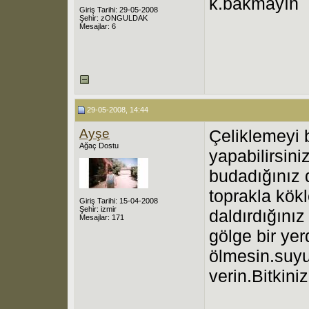
k.bakmayın
Giriş Tarihi: 29-05-2008
Şehir: zONGULDAK
Mesajlar: 6
29-05-2008, 14:44
Ayşe
Çeliklemeyi b
Ağaç Dostu
yapabilirsin
budadığınız 
toprakla kök
Giriş Tarihi: 15-04-2008
Şehir: izmir
daldırdığınız
Mesajlar: 171
gölge bir yer
ölmesin.suy
verin.Bitkini