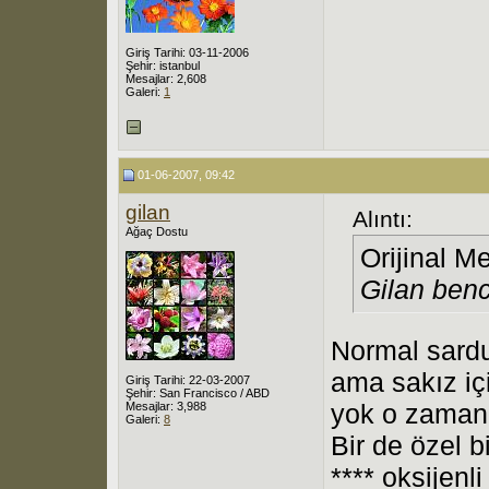
Giriş Tarihi: 03-11-2006
Şehir: istanbul
Mesajlar: 2,608
Galeri:
1
01-06-2007, 09:42
gilan
Alıntı:
Ağaç Dostu
Orijinal M
Gilan ben
Normal sardu
ama sakız içi
Giriş Tarihi: 22-03-2007
Şehir: San Francisco / ABD
yok o zaman 
Mesajlar: 3,988
Galeri:
8
Bir de özel 
**** oksijenli