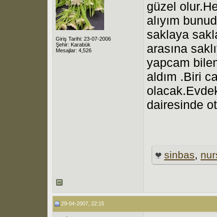
güzel olur.H
alıyım bunud
saklaya sakl
Giriş Tarihi: 23-07-2006
Şehir: Karabük
arasına sakl
Mesajlar: 4,526
yapcam bile
aldım .Biri 
olacak.Evdek
dairesinde o
sinbas
,
nur
29-04-2007, 22:15