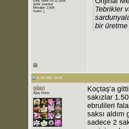
Orijinal M
Giriş Tarihi: 03-11-2006
Şehir: istanbul
Tebrikler v
Mesajlar: 2,608
Galeri:
1
sardunyala
bir üretme 
01-06-2007, 08:49
gilan
Koçtaş'a git
Ağaç Dostu
sakızlar 1.50
ebrulileri fa
saksı aldım
sadece 2 saks