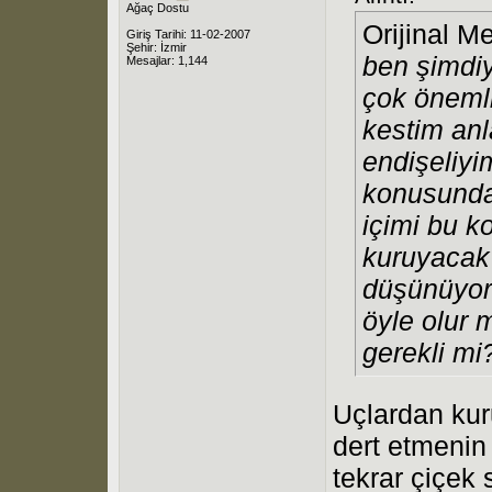
Ağaç Dostu
Orijinal M
Giriş Tarihi: 11-02-2007
Şehir: İzmir
ben şimdi
Mesajlar: 1,144
çok öneml
kestim anl
endişeliyi
konusunda
içimi bu k
kuruyacak 
düşünüyor
öyle olur
gerekli mi
Uçlardan kur
dert etmeni
tekrar çiçek 