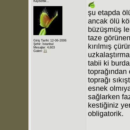
Kaybettik...
şu etapda öl
ancak ölü kök
büzüşmüş ler
taze görünen 
Giriş Tarihi: 12-06-2006
Şehir: İstanbul
kırılmış çürü
Mesajlar: 4,603
Galeri:
21
uzkalaştırma
tabii ki burd
toprağından 
toprağı sıkış
esnek olmıya
sağlarken fa
kestiğiniz ye
obligatorik.