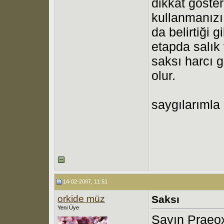
dikkat göste
kullanmanızı
da belirtiği 
etapda salık
saksı harcı 
olur.
saygılarımla
14-02-2007, 11:51
orkide müz
Saksı
Yeni Üye
Sayın Praeo