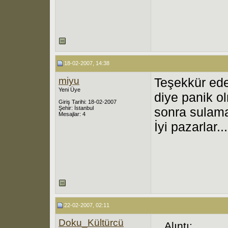
18-02-2007, 14:38
miyu
Teşekkür ede
Yeni Üye
diye panik ol
Giriş Tarihi: 18-02-2007
Şehir: İstanbul
sonra sulam
Mesajlar: 4
İyi pazarlar...
22-02-2007, 02:11
Doku_Kültürcü
Alıntı: