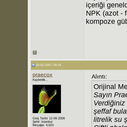
içeriği genel
NPK (azot - 
kompoze gübr
16-02-2007, 09:18
praecox
Alıntı:
Kaybettik...
Orijinal M
Sayın Pra
Verdiğiniz 
şeffaf bul
litrelik su
Giriş Tarihi: 12-06-2006
Şehir: İstanbul
Mesajlar: 4,603