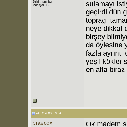
Şehir: İstanbul
sulamayı ist
Mesajlar: 19
geçirdi dün 
toprağı tama
neye dikkat
birşey bilm
da öylesine 
fazla ayrınt
yeşil kökler 
en alta bira
24-12-2006, 13:34
praecox
Ok madem sak