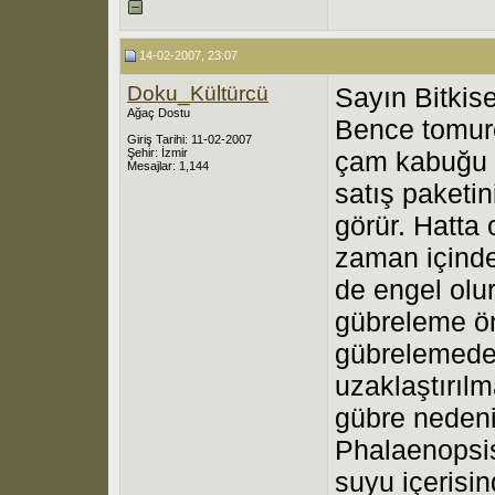
14-02-2007, 23:07
Doku_Kültürcü
Sayın Bitkise
Ağaç Dostu
Bence tomurc
Giriş Tarihi: 11-02-2007
Şehir: İzmir
çam kabuğu şa
Mesajlar: 1,144
satış paketini
görür. Hatta
zaman içinde
de engel olu
gübreleme önc
gübrelemeden 
uzaklaştırılm
gübre nedeniy
Phalaenopsis
suyu içerisin