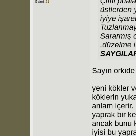
Çiftli pha
Galeri:
21
üstlerden 
iyiye işare
Tuzlanmayı
Sararmış 
,düzelme i
SAYGILA
Sayın orkide
yeni kökler ve
köklerin yuka
anlam içerir.
yaprak bir k
ancak bunu 
iyisi bu yapr