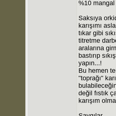
%10 mangal k
Saksıya orki
karışımı asla
tıkar gibi sı
titretme darb
aralarına gir
bastırıp sıkı
yapın...!
Bu hemen tem
"toprağı" kar
bulabileceğini
değil fıstık 
karışım olma
Saygılar