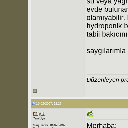
su veya yağm
evde bulunam
olamıyabilir.
hydroponik b
tabii bakıcın
saygılarımla
Düzenleyen pr
18-02-2007, 12:27
miyu
Yeni Üye
Merhaba;
Giriş Tarihi: 18-02-2007