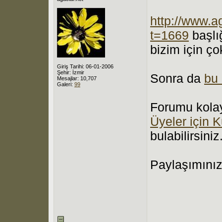
http://www.a
t=1669
başlı
bizim için ço
Giriş Tarihi: 06-01-2006
Şehir: İzmir
Sonra da
bu 
Mesajlar: 10,707
Galeri:
99
Forumu kolay 
Üyeler için 
bulabilirsiniz
Paylaşımınız