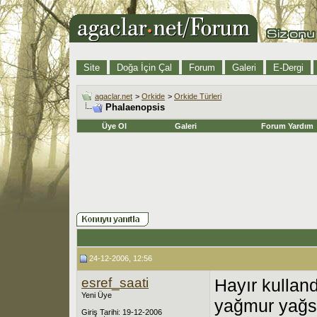
Site
Doğa İçin Çal
Forum
Galeri
E-Dergi
agaclar.net
>
Orkide
>
Orkide Türleri
Phalaenopsis
Üye Ol
Galeri
Forum Yardım
24-12-2006, 12:56
esref_saati
Hayır kullan
Yeni Üye
yağmur yağsa
Giriş Tarihi: 19-12-2006