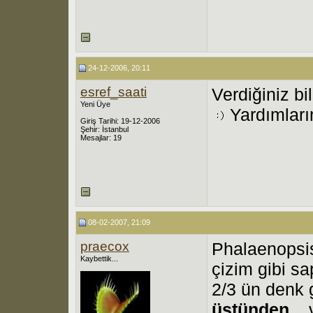
24-12-2006, 20:11
esref_saati
Verdiğiniz bi
Yeni Üye
Yardımların
Giriş Tarihi: 19-12-2006
Şehir: İstanbul
Mesajlar: 19
08-02-2007, 21:09
praecox
Phalaenopsis
Kaybettik...
çizim gibi sa
2/3 ün denk
üstünden...