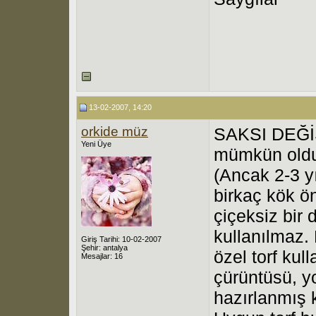
13-02-2007, 14:20
orkide müz
SAKSI DEĞİŞ
Yeni Üye
mümkün olduğ
(Ancak 2-3 y
birkaç kök ö
çiçeksiz bir 
kullanılmaz. 
Giriş Tarihi: 10-02-2007
Şehir: antalya
özel torf kul
Mesajlar: 16
çürüntüsü, y
hazırlanmış k