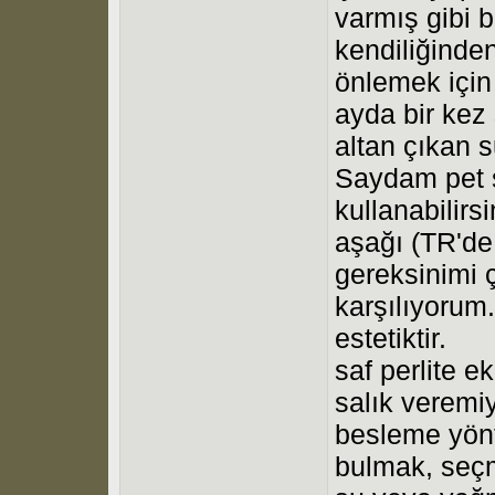
varmış gibi b
kendiliğinde
önlemek için i
ayda bir kez
altan çıkan 
Saydam pet ş
kullanabilir
aşağı (TR'd
gereksinimi 
karşılıyorum.
estetiktir.
saf perlite 
salık veremi
besleme yönt
bulmak, seçm