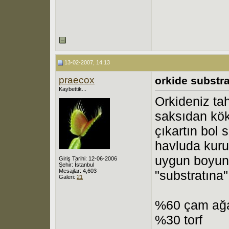
13-02-2007, 14:13
praecox
orkide substra
Kaybettik...
Orkideniz ta
saksıdan kö
çıkartın bol s
havluda kurum
uygun boyun
Giriş Tarihi: 12-06-2006
Şehir: İstanbul
Mesajlar: 4,603
"substratına"
Galeri:
21
%60 çam ağ
%30 torf