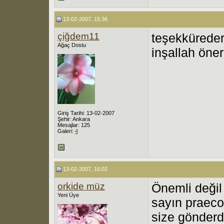
13-02-2007, 15:36
çiğdem11
teşekkürede
Ağaç Dostu
inşallah öner
Giriş Tarihi: 13-02-2007
Şehir: Ankara
Mesajlar: 125
Galeri:
4
13-02-2007, 16:02
orkide müz
Önemli deği
Yeni Üye
sayın praecox
size gönderd