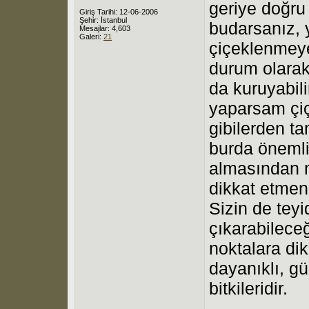
geriye doğru
Giriş Tarihi: 12-06-2006
Şehir: İstanbul
budarsanız, 
Mesajlar: 4,603
Galeri:
21
çiçeklenmeye
durum olarak
da kuruyabili
yaparsam çiç
gibilerden t
burda önemli
almasından 
dikkat etmen
Sizin de teyi
çıkarabileceğ
noktalara di
dayanıklı, gü
bitkileridir.