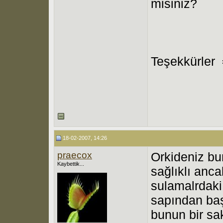
misiniz?
Teşekkürler
18-02-2007, 14:26
praecox
Orkideniz bu
Kaybettik...
sağlıklı anca
sulamalrdaki
sapından baş
bunun bir sa