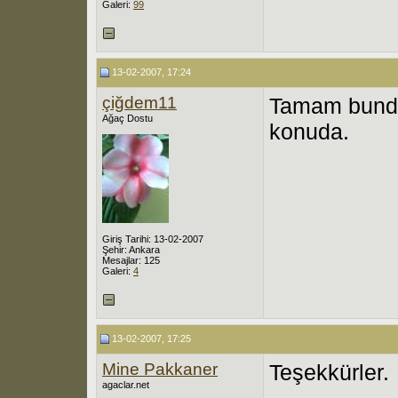
Galeri:
99
13-02-2007, 17:24
çiğdem11
Tamam bunda
Ağaç Dostu
konuda.
Giriş Tarihi: 13-02-2007
Şehir: Ankara
Mesajlar: 125
Galeri:
4
13-02-2007, 17:25
Mine Pakkaner
Teşekkürler.
agaclar.net