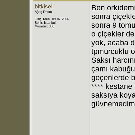
bitkiseli
Ben orkidem
Ağaç Dostu
sonra çiçekl
Giriş Tarihi: 09-07-2006
Şehir: İstanbul
sonra 9 tomu
Mesajlar: 388
o çiçekler d
yok, acaba d
tpmurcuklu o
Saksı harcını
çamı kabuğun
geçenlerde bi
**** kestane
saksıya koya
güvnemedim