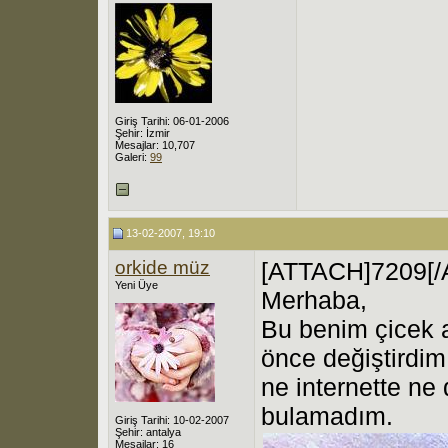
Giriş Tarihi: 06-01-2006
Şehir: İzmir
Mesajlar: 10,707
Galeri:
99
13-02-2007, 19:10
orkide müz
[ATTACH]7209[
Yeni Üye
Merhaba,
Bu benim çicek 
önce değiştird
ne internette ne 
bulamadım.
Giriş Tarihi: 10-02-2007
Şehir: antalya
Mesajlar: 16