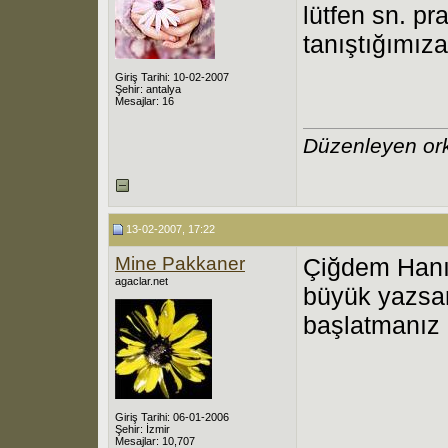
lütfen sn. pr
tanıştığımız
Giriş Tarihi: 10-02-2007
Şehir: antalya
Mesajlar: 16
Düzenleyen or
13-02-2007, 17:22
Mine Pakkaner
Çiğdem Hanım
agaclar.net
büyük yazsan
başlatmanız
Giriş Tarihi: 06-01-2006
Şehir: İzmir
Mesajlar: 10,707