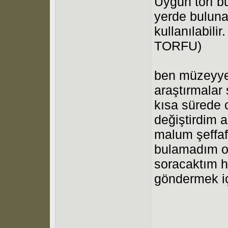
Uygun torf b
yerde bulunab
kullanılabil
TORFU)
ben müzeyyen
araştırmalar
kısa sürede 
değiştirdim
malum şeffaf
bulamadım o 
soracaktım h
göndermek iç