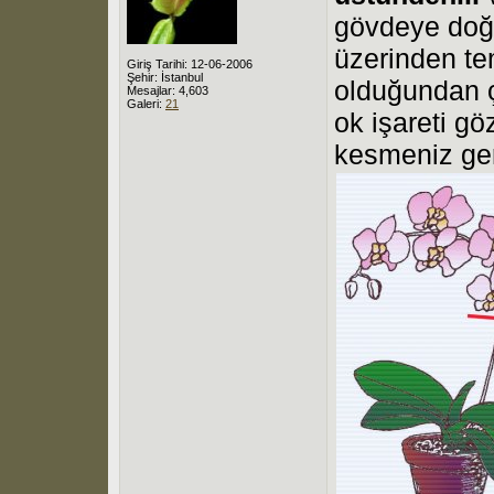
gövdeye doğr
üzerinden te
Giriş Tarihi: 12-06-2006
Şehir: İstanbul
olduğundan ç
Mesajlar: 4,603
Galeri:
21
ok işareti gö
kesmeniz ger