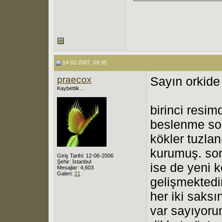
14-02-2007, 09:35
praecox
Sayın orkide
Kaybettik...
birinci resimd
beslenme sor
kökler tuzla
kurumuş. son
Giriş Tarihi: 12-06-2006
Şehir: İstanbul
ise de yeni 
Mesajlar: 4,603
Galeri:
21
gelişmektedir
her iki saksı
var sayıyoru