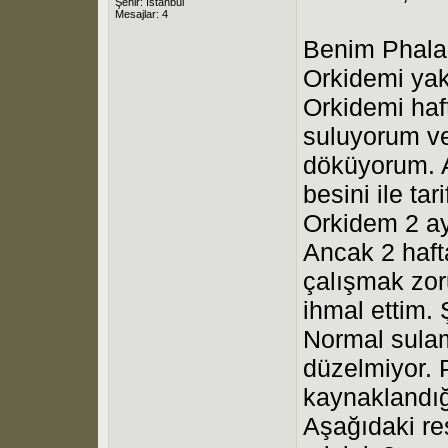
Şehir: İstanbul
Mesajlar: 4
Benim Phalae
Orkidemi yak
Orkidemi haft
suluyorum ve
döküyorum. A
besini ile tar
Orkidem 2 ay
Ancak 2 haft
çalışmak zor
ihmal ettim. 
Normal sula
düzelmiyor.
kaynaklandı
Aşağıdaki res