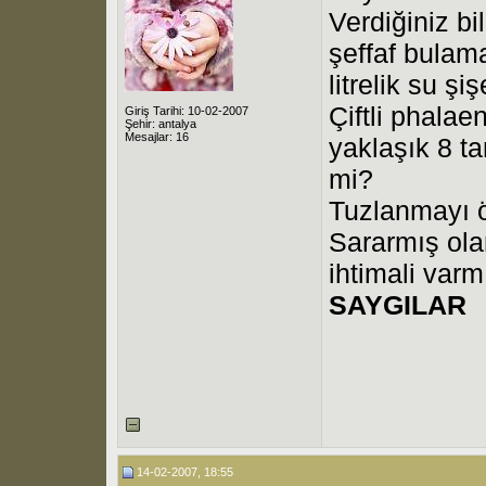
Verdiğiniz bi
şeffaf bulam
litrelik su ş
Çiftli phalae
Giriş Tarihi: 10-02-2007
Şehir: antalya
Mesajlar: 16
yaklaşık 8 ta
mi?
Tuzlanmayı ö
Sararmış ola
ihtimali varm
SAYGILAR
14-02-2007, 18:55