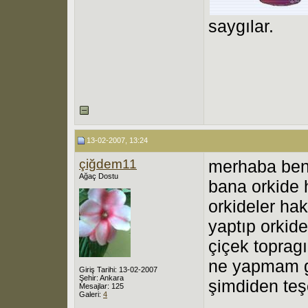
saygılar.
13-02-2007, 13:24
çiğdem11
merhaba ben 
Ağaç Dostu
bana orkide h
orkideler hak
yaptıp orkide
çiçek topragı
ne yapmam g
Giriş Tarihi: 13-02-2007
Şehir: Ankara
şimdiden teş
Mesajlar: 125
Galeri:
4