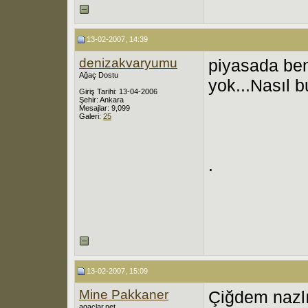
13-02-2007, 14:39
denizakvaryumu
piyasada ben
Ağaç Dostu
yok...Nasıl 
Giriş Tarihi: 13-04-2006
Şehir: Ankara
Mesajlar: 9,099
Galeri:
25
.
13-02-2007, 15:09
Mine Pakkaner
Çiğdem nazlı
agaclar.net