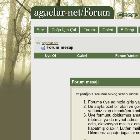
Site
Doğa İçin Çal
Forum
Galeri
E-Dergi
agaclar.net
Forum mesajı
Üye Ol
Galeri
Forum Yardım
Forum mesajı
Yaşadığınız sorunun birkaç sebebi olabilir:
Foruma üye adınızla giriş ya
Bu sayfa özel bir alan ve gö
yetkiniz olup olmadığını kont
Üye formunu doldurmuş ama 
(hotmail ya da mynet adresi
edin, aktivasyon mailiniz orad
kapatmış olabilir. Lütfen mail
Dilerseniz agac(et)agaclar.net