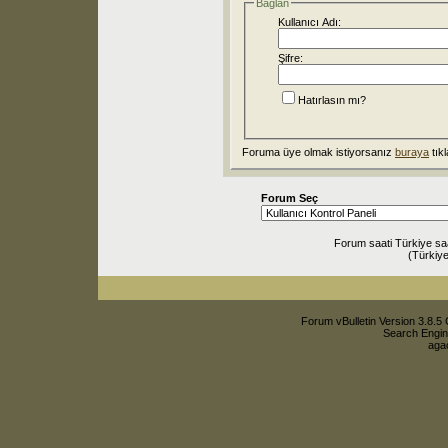
Bağlan
Kullanıcı Adı:
Şifre:
Hatırlasın mı?
Foruma üye olmak istiyorsanız
buraya
tıkl
Forum Seç
Forum saati Türkiye sa
(Türkiye
Forum vBulletin Version 3.8.5 
Search Engin
agac