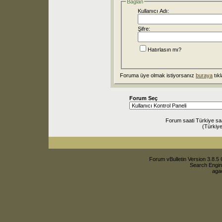
Bağlan
Kullanıcı Adı:
Şifre:
Hatırlasın mı?
Foruma üye olmak istiyorsanız
buraya
tıkl
Forum Seç
Forum saati Türkiye sa
(Türkiye
Forum vBulletin Version 3.8.5 
Search Engin
agac