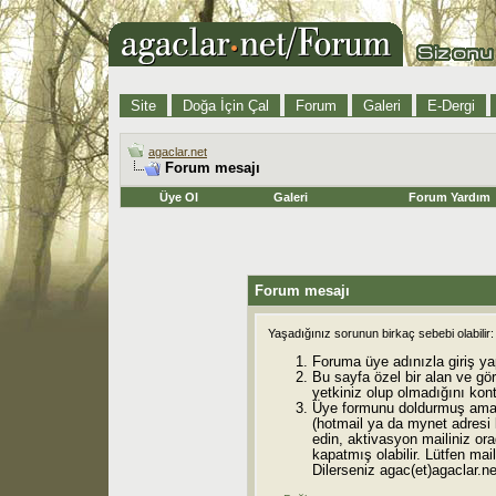
Site
Doğa İçin Çal
Forum
Galeri
E-Dergi
agaclar.net
Forum mesajı
Üye Ol
Galeri
Forum Yardım
Forum mesajı
Yaşadığınız sorunun birkaç sebebi olabilir:
Foruma üye adınızla giriş ya
Bu sayfa özel bir alan ve gö
yetkiniz olup olmadığını kont
Üye formunu doldurmuş ama 
(hotmail ya da mynet adresi
edin, aktivasyon mailiniz orad
kapatmış olabilir. Lütfen mail
Dilerseniz agac(et)agaclar.net