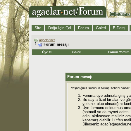
Site
Doğa İçin Çal
Forum
Galeri
E-Dergi
agaclar.net
Forum mesajı
Üye Ol
Galeri
Forum Yardım
Forum mesajı
Yaşadığınız sorunun birkaç sebebi olabilir:
Foruma üye adınızla giriş ya
Bu sayfa özel bir alan ve gö
yetkiniz olup olmadığını kont
Üye formunu doldurmuş ama 
(hotmail ya da mynet adresi
edin, aktivasyon mailiniz orad
kapatmış olabilir. Lütfen mail
Dilerseniz agac(et)agaclar.net