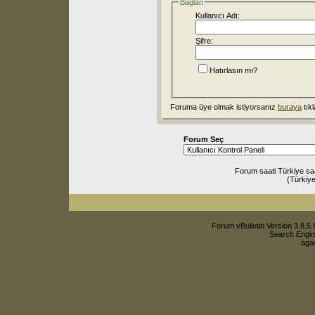
Bağlan
Kullanıcı Adı:
Şifre:
Hatırlasın mı?
Foruma üye olmak istiyorsanız
buraya
tıkl
Forum Seç
Forum saati Türkiye sa
(Türkiye
Forum vBulletin Version 3.8.5 
Search Engin
agac