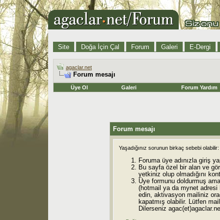
Site
Doğa İçin Çal
Forum
Galeri
E-Dergi
agaclar.net
Forum mesajı
Üye Ol
Galeri
Forum Yardım
Forum mesajı
Yaşadığınız sorunun birkaç sebebi olabilir:
Foruma üye adınızla giriş ya
Bu sayfa özel bir alan ve gö
yetkiniz olup olmadığını kont
Üye formunu doldurmuş ama 
(hotmail ya da mynet adresi
edin, aktivasyon mailiniz orad
kapatmış olabilir. Lütfen mail
Dilerseniz agac(et)agaclar.net