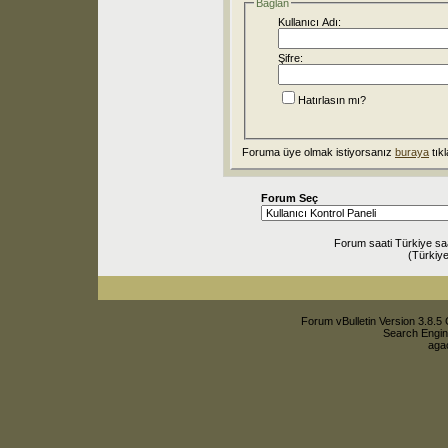
Bağlan
Kullanıcı Adı:
Şifre:
Hatırlasın mı?
Foruma üye olmak istiyorsanız
buraya
tıkl
Forum Seç
Forum saati Türkiye sa
(Türkiye
Forum vBulletin Version 3.8.5 
Search Engin
agac