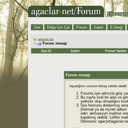
Site
Doğa İçin Çal
Forum
Galeri
E-Dergi
agaclar.net
Forum mesajı
Üye Ol
Galeri
Forum Yardım
Forum mesajı
Yaşadığınız sorunun birkaç sebebi olabilir:
Foruma üye adınızla giriş ya
Bu sayfa özel bir alan ve gö
yetkiniz olup olmadığını kont
Üye formunu doldurmuş ama 
(hotmail ya da mynet adresi
edin, aktivasyon mailiniz orad
kapatmış olabilir. Lütfen mail
Dilerseniz agac(et)agaclar.net