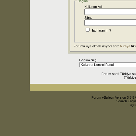
Bağlan
Kullanıcı Adı:
Şifre:
Hatırlasın mı?
Foruma üye olmak istiyorsanız
buraya
tıkl
Forum Seç
Forum saati Türkiye sa
(Türkiye
Forum vBulletin Version 3.8.5 
Search Engin
agac