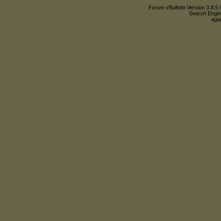
Forum vBulletin Version 3.8.5 
Search Engin
agac