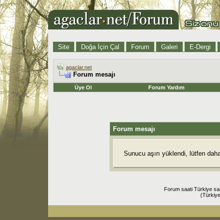
Site
Doğa İçin Çal
Forum
Galeri
E-Dergi
agaclar.net
Forum mesajı
Üye Ol
Forum Yardım
Forum mesajı
Sunucu aşırı yüklendi, lütfen dah
Forum saati Türkiye sa
(Türkiye