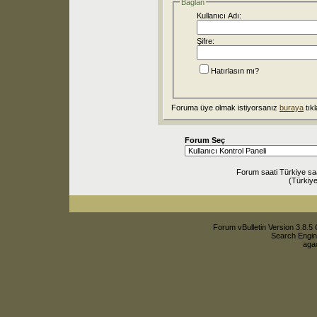
Bağlan
Kullanıcı Adı:
Şifre:
Hatırlasın mı?
Foruma üye olmak istiyorsanız
buraya
tıkl
Forum Seç
Forum saati Türkiye sa
(Türkiye
Forum vBulletin Version 3.8.5 
Search Engin
agac