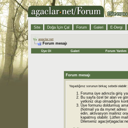
Site
Doğa İçin Çal
Forum
Galeri
E-Dergi
agaclar.net
Forum mesajı
Üye Ol
Galeri
Forum Yardım
Forum mesajı
Yaşadığınız sorunun birkaç sebebi olabilir:
Foruma üye adınızla giriş ya
Bu sayfa özel bir alan ve gö
yetkiniz olup olmadığını kont
Üye formunu doldurmuş ama 
(hotmail ya da mynet adresi
edin, aktivasyon mailiniz orad
kapatmış olabilir. Lütfen mail
Dilerseniz agac(et)agaclar.net