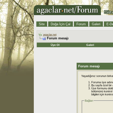
Site
Doğa İçin Çal
Forum
Galeri
E-De
agaclar.net
Forum mesajı
Üye Ol
Galeri
Forum mesajı
Yaşadığınız sorunun birkaç
Foruma üye adınız
Bu sayfa özel bir 
Üye formunu dold
bölümünü kontrol e
bilgileri için kont
Bağlan