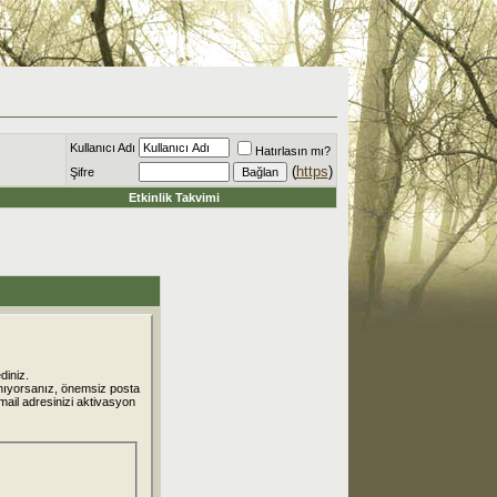
Kullanıcı Adı
Hatırlasın mı?
(
https
)
Şifre
Etkinlik Takvimi
diniz.
nıyorsanız, önemsiz posta
 mail adresinizi aktivasyon