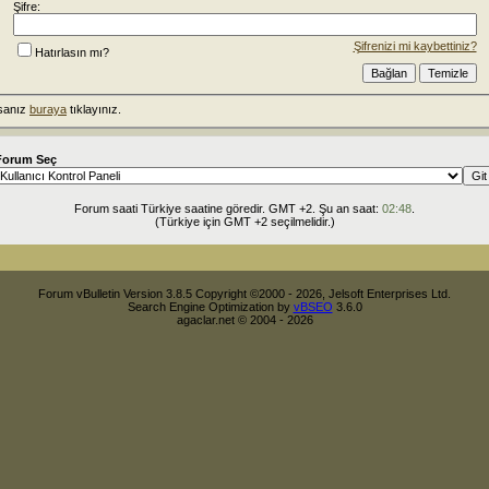
Şifre:
Şifrenizi mi kaybettiniz?
Hatırlasın mı?
rsanız
buraya
tıklayınız.
Forum Seç
Forum saati Türkiye saatine göredir. GMT +2. Şu an saat:
02:48
.
(Türkiye için GMT +2 seçilmelidir.)
Forum vBulletin Version 3.8.5 Copyright ©2000 - 2026, Jelsoft Enterprises Ltd.
Search Engine Optimization by
vBSEO
3.6.0
agaclar.net © 2004 - 2026