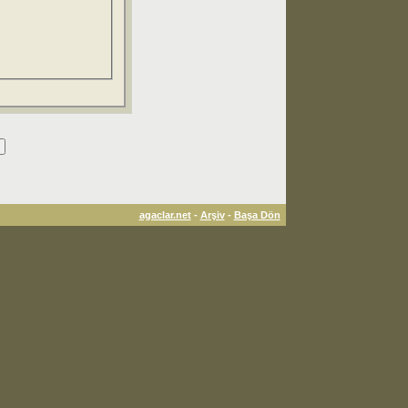
agaclar.net
-
Arşiv
-
Başa Dön