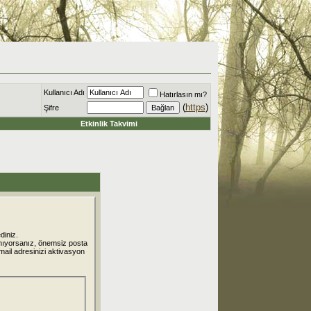
Kullanıcı Adı
Hatırlasın mı?
(
https
)
Şifre
Etkinlik Takvimi
diniz.
nıyorsanız, önemsiz posta
 mail adresinizi aktivasyon