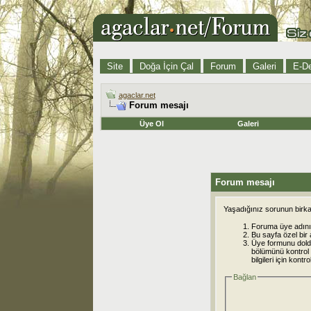
Site
Doğa İçin Çal
Forum
Galeri
E-De
agaclar.net
Forum mesajı
Üye Ol
Galeri
Forum mesajı
Yaşadığınız sorunun birkaç
Foruma üye adınız
Bu sayfa özel bir 
Üye formunu dold
bölümünü kontrol e
bilgileri için kont
Bağlan