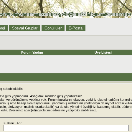
rgi
Sosyal Gruplar
Gönüllüler
E-Posta
Forum Yardım
Üye Listesi
 sebebi olabilir:
la giriş yapmadınız. Aşağıdaki alandan giriş yapabilirsiniz.
alan ve görüntüleme yetkiniz yok. Forum kurallarını okuyup, yetkiniz olup olmadığını kontrol e
urmuş ama hesap aktivasyonunuzu yapmamış olabilirsiniz (hotmail ya da mynet adresi kulla
din, aktivasyon mailiniz orada olabilir) ya da site yönetimi üyeliğinizi kapatmış olabilir. Lütfen
rol edin. Dilerseniz agac(et)agaclar.net adresine yazıp bilgi alabilirsiniz.
Kullanıcı Adı: