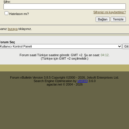
Şifre:
Şifrenizi mi kaybettiniz?
Hatırlasın mı?
rsanız
buraya
tıklayınız.
Forum Seç
Forum saati Türkiye saatine göredir. GMT +2. Şu an saat:
04:12
.
(Türkiye için GMT +2 seçilmelidir.)
Forum vBulletin Version 3.8.5 Copyright ©2000 - 2026, Jelsoft Enterprises Ltd.
Search Engine Optimization by
vBSEO
3.6.0
agaclar.net © 2004 - 2026