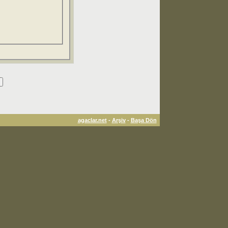
agaclar.net
-
Arşiv
-
Başa Dön