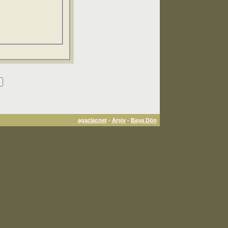
agaclar.net
-
Arşiv
-
Başa Dön