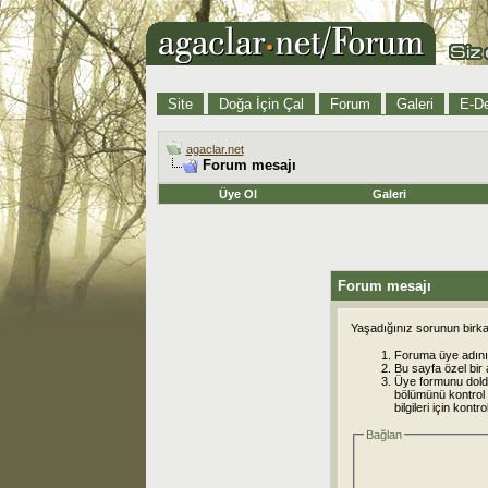
Site
Doğa İçin Çal
Forum
Galeri
E-De
agaclar.net
Forum mesajı
Üye Ol
Galeri
Forum mesajı
Yaşadığınız sorunun birkaç
Foruma üye adınız
Bu sayfa özel bir 
Üye formunu dold
bölümünü kontrol e
bilgileri için kont
Bağlan