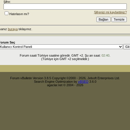
Şifre:
Şifrenizi mi kaybettiniz?
Hatırlasın mı?
rsanız
buraya
tıklayınız.
Forum Seç
Forum saati Türkiye saatine göredir. GMT +2. Şu an saat:
02:40
.
(Türkiye için GMT +2 seçilmelidir.)
Forum vBulletin Version 3.8.5 Copyright ©2000 - 2026, Jelsoft Enterprises Ltd.
Search Engine Optimization by
vBSEO
3.6.0
agaclar.net © 2004 - 2026