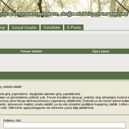
rgi
Sosyal Gruplar
Gönüllüler
E-Posta
Forum Yardım
Üye Listesi
 sebebi olabilir:
la giriş yapmadınız. Aşağıdaki alandan giriş yapabilirsiniz.
alan ve görüntüleme yetkiniz yok. Forum kurallarını okuyup, yetkiniz olup olmadığını kontrol e
urmuş ama hesap aktivasyonunuzu yapmamış olabilirsiniz (hotmail ya da mynet adresi kulla
din, aktivasyon mailiniz orada olabilir) ya da site yönetimi üyeliğinizi kapatmış olabilir. Lütfen
rol edin. Dilerseniz agac(et)agaclar.net adresine yazıp bilgi alabilirsiniz.
Kullanıcı Adı: