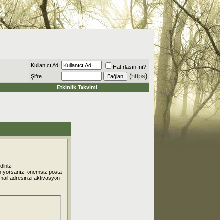
Kullanıcı Adı
Hatırlasın mı?
(
https
)
Şifre
Etkinlik Takvimi
diniz.
nıyorsanız, önemsiz posta
 mail adresinizi aktivasyon