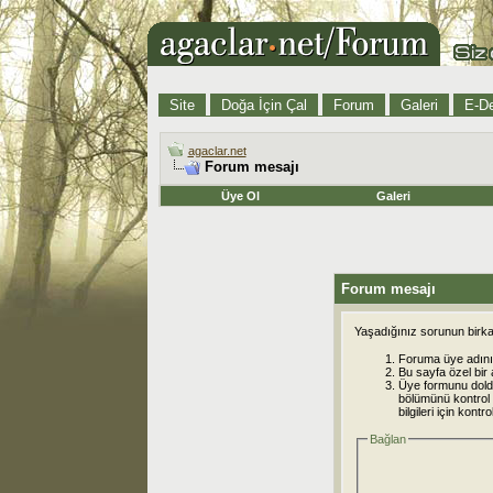
Site
Doğa İçin Çal
Forum
Galeri
E-De
agaclar.net
Forum mesajı
Üye Ol
Galeri
Forum mesajı
Yaşadığınız sorunun birkaç
Foruma üye adınız
Bu sayfa özel bir 
Üye formunu dold
bölümünü kontrol e
bilgileri için kont
Bağlan