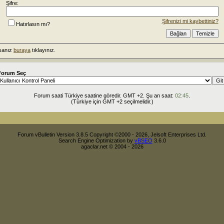
Şifre:
Şifrenizi mi kaybettiniz?
Hatırlasın mı?
rsanız
buraya
tıklayınız.
Forum Seç
Forum saati Türkiye saatine göredir. GMT +2. Şu an saat:
02:45
.
(Türkiye için GMT +2 seçilmelidir.)
Forum vBulletin Version 3.8.5 Copyright ©2000 - 2026, Jelsoft Enterprises Ltd.
Search Engine Optimization by
vBSEO
3.6.0
agaclar.net © 2004 - 2026