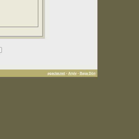
agaclar.net
-
Arşiv
-
Başa Dön