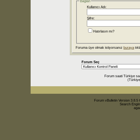
Bağlan
Kullanıcı Adı:
Şifre:
Hatırlasın mı?
Foruma üye olmak istiyorsanız
buraya
tıkl
Forum Seç
Forum saati Türkiye sa
(Türkiye
Forum vBulletin Version 3.8.5 
Search Engin
agac