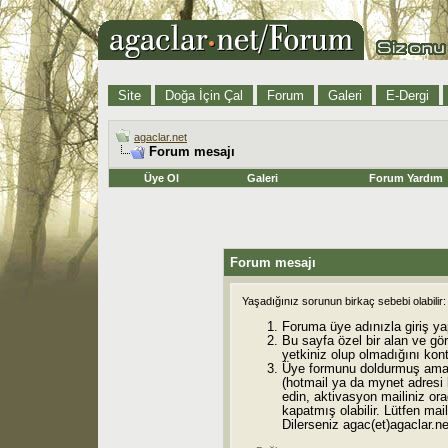
Site
Doğa İçin Çal
Forum
Galeri
E-Dergi
agaclar.net
Forum mesajı
Üye Ol
Galeri
Forum Yardım
Forum mesajı
Yaşadığınız sorunun birkaç sebebi olabilir:
Foruma üye adınızla giriş ya
Bu sayfa özel bir alan ve gö
yetkiniz olup olmadığını kont
Üye formunu doldurmuş ama 
(hotmail ya da mynet adresi
edin, aktivasyon mailiniz orad
kapatmış olabilir. Lütfen mail
Dilerseniz agac(et)agaclar.net