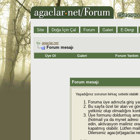
Site
Doğa İçin Çal
Forum
Galeri
E-Dergi
agaclar.net
Forum mesajı
Üye Ol
Galeri
Forum Yardım
Forum mesajı
Yaşadığınız sorunun birkaç sebebi olabilir:
Foruma üye adınızla giriş ya
Bu sayfa özel bir alan ve gö
yetkiniz olup olmadığını kont
Üye formunu doldurmuş ama 
(hotmail ya da mynet adresi
edin, aktivasyon mailiniz orad
kapatmış olabilir. Lütfen mail
Dilerseniz agac(et)agaclar.net