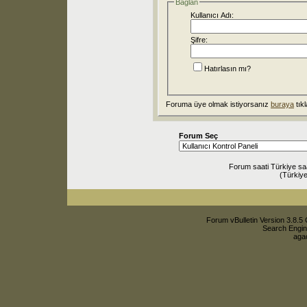
Bağlan
Kullanıcı Adı:
Şifre:
Hatırlasın mı?
Foruma üye olmak istiyorsanız
buraya
tıkl
Forum Seç
Forum saati Türkiye sa
(Türkiye
Forum vBulletin Version 3.8.5 
Search Engin
agac