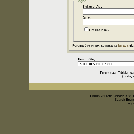
Bağlan
Kullanıcı Adı:
Şifre:
Hatırlasın mı?
Foruma üye olmak istiyorsanız
buraya
tıkl
Forum Seç
Forum saati Türkiye sa
(Türkiye
Forum vBulletin Version 3.8.5 
Search Engin
agac