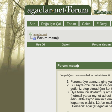
Site
Doğa İçin Çal
Forum
Galeri
E-Dergi
agaclar.net
Forum mesajı
Üye Ol
Galeri
Forum Yardım
Forum mesajı
Yaşadığınız sorunun birkaç sebebi olabilir:
Foruma üye adınızla giriş ya
Bu sayfa özel bir alan ve gö
yetkiniz olup olmadığını kont
Üye formunu doldurmuş ama 
(hotmail ya da mynet adresi
edin, aktivasyon mailiniz orad
kapatmış olabilir. Lütfen mail
Dilerseniz agac(et)agaclar.net