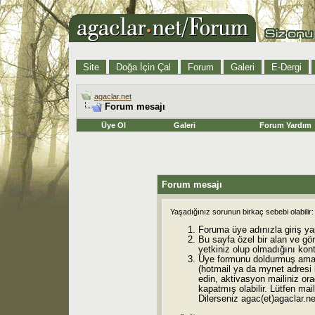
Site
Doğa İçin Çal
Forum
Galeri
E-Dergi
agaclar.net
Forum mesajı
Üye Ol
Galeri
Forum Yardım
Forum mesajı
Yaşadığınız sorunun birkaç sebebi olabilir:
Foruma üye adınızla giriş ya
Bu sayfa özel bir alan ve gö
yetkiniz olup olmadığını kont
Üye formunu doldurmuş ama 
(hotmail ya da mynet adresi
edin, aktivasyon mailiniz orad
kapatmış olabilir. Lütfen mail
Dilerseniz agac(et)agaclar.net