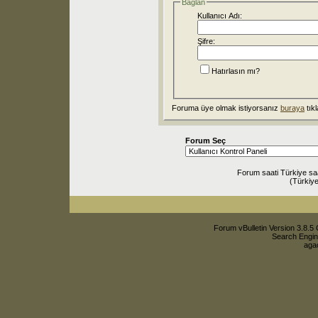
Bağlan
Kullanıcı Adı:
Şifre:
Hatırlasın mı?
Foruma üye olmak istiyorsanız
buraya
tıkl
Forum Seç
Forum saati Türkiye sa
(Türkiye
Forum vBulletin Version 3.8.5 
Search Engin
agac