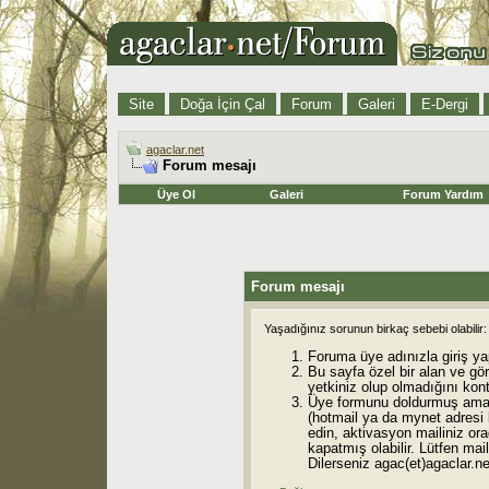
Site
Doğa İçin Çal
Forum
Galeri
E-Dergi
agaclar.net
Forum mesajı
Üye Ol
Galeri
Forum Yardım
Forum mesajı
Yaşadığınız sorunun birkaç sebebi olabilir:
Foruma üye adınızla giriş ya
Bu sayfa özel bir alan ve gö
yetkiniz olup olmadığını kont
Üye formunu doldurmuş ama 
(hotmail ya da mynet adresi
edin, aktivasyon mailiniz orad
kapatmış olabilir. Lütfen mail
Dilerseniz agac(et)agaclar.net