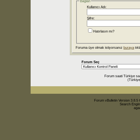
Bağlan
Kullanıcı Adı:
Şifre:
Hatırlasın mı?
Foruma üye olmak istiyorsanız
buraya
tıkl
Forum Seç
Forum saati Türkiye sa
(Türkiye
Forum vBulletin Version 3.8.5 
Search Engin
agac