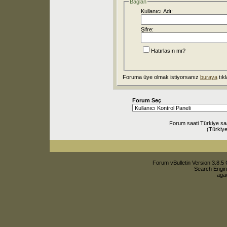
Bağlan
Kullanıcı Adı:
Şifre:
Hatırlasın mı?
Foruma üye olmak istiyorsanız
buraya
tıkl
Forum Seç
Forum saati Türkiye sa
(Türkiye
Forum vBulletin Version 3.8.5 
Search Engin
agac