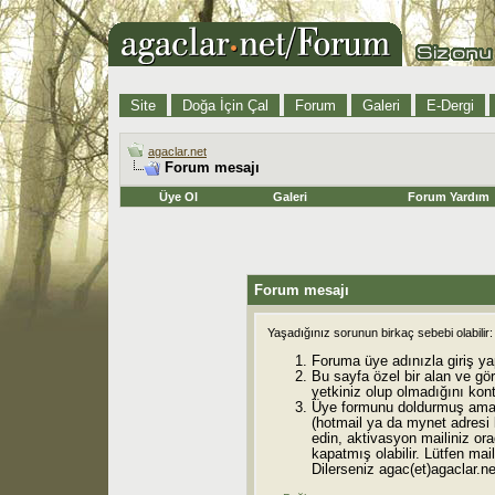
Site
Doğa İçin Çal
Forum
Galeri
E-Dergi
agaclar.net
Forum mesajı
Üye Ol
Galeri
Forum Yardım
Forum mesajı
Yaşadığınız sorunun birkaç sebebi olabilir:
Foruma üye adınızla giriş ya
Bu sayfa özel bir alan ve gö
yetkiniz olup olmadığını kont
Üye formunu doldurmuş ama 
(hotmail ya da mynet adresi
edin, aktivasyon mailiniz orad
kapatmış olabilir. Lütfen mail
Dilerseniz agac(et)agaclar.net