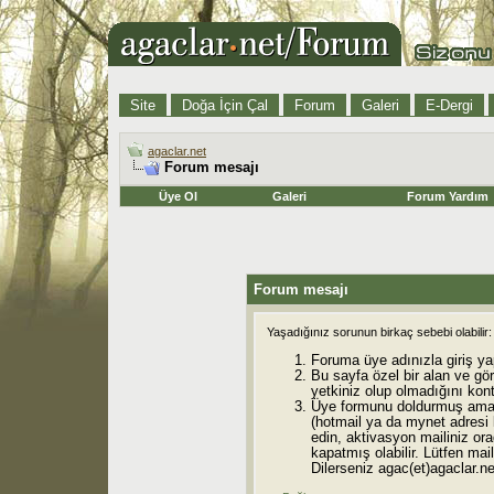
Site
Doğa İçin Çal
Forum
Galeri
E-Dergi
agaclar.net
Forum mesajı
Üye Ol
Galeri
Forum Yardım
Forum mesajı
Yaşadığınız sorunun birkaç sebebi olabilir:
Foruma üye adınızla giriş ya
Bu sayfa özel bir alan ve gö
yetkiniz olup olmadığını kont
Üye formunu doldurmuş ama 
(hotmail ya da mynet adresi
edin, aktivasyon mailiniz orad
kapatmış olabilir. Lütfen mail
Dilerseniz agac(et)agaclar.net