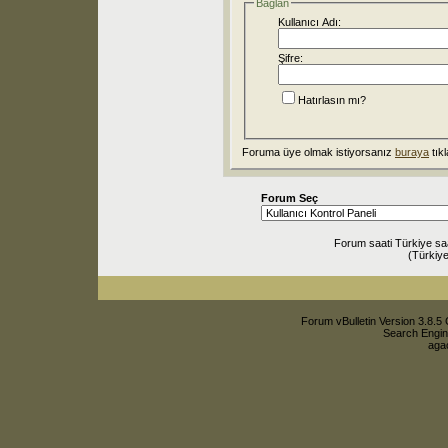
Bağlan
Kullanıcı Adı:
Şifre:
Hatırlasın mı?
Foruma üye olmak istiyorsanız
buraya
tıkl
Forum Seç
Forum saati Türkiye sa
(Türkiye
Forum vBulletin Version 3.8.5 
Search Engin
agac