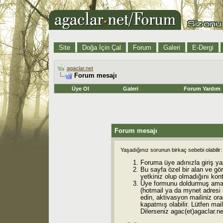
Site
Doğa İçin Çal
Forum
Galeri
E-Dergi
agaclar.net
Forum mesajı
Üye Ol
Galeri
Forum Yardım
Forum mesajı
Yaşadığınız sorunun birkaç sebebi olabilir:
Foruma üye adınızla giriş ya
Bu sayfa özel bir alan ve gö
yetkiniz olup olmadığını kont
Üye formunu doldurmuş ama 
(hotmail ya da mynet adresi
edin, aktivasyon mailiniz orad
kapatmış olabilir. Lütfen mail
Dilerseniz agac(et)agaclar.net