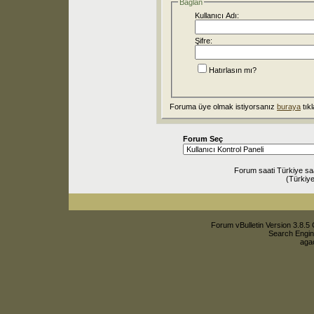
Bağlan
Kullanıcı Adı:
Şifre:
Hatırlasın mı?
Foruma üye olmak istiyorsanız
buraya
tıkl
Forum Seç
Forum saati Türkiye sa
(Türkiye
Forum vBulletin Version 3.8.5 
Search Engin
agac