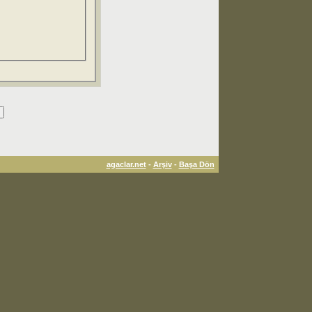
agaclar.net
-
Arşiv
-
Başa Dön