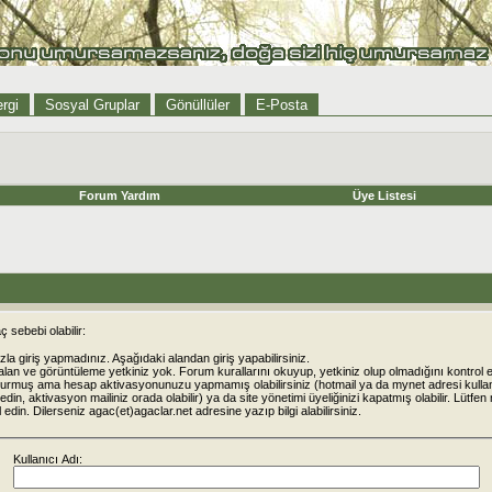
rgi
Sosyal Gruplar
Gönüllüler
E-Posta
Forum Yardım
Üye Listesi
 sebebi olabilir:
la giriş yapmadınız. Aşağıdaki alandan giriş yapabilirsiniz.
alan ve görüntüleme yetkiniz yok. Forum kurallarını okuyup, yetkiniz olup olmadığını kontrol e
urmuş ama hesap aktivasyonunuzu yapmamış olabilirsiniz (hotmail ya da mynet adresi kulla
din, aktivasyon mailiniz orada olabilir) ya da site yönetimi üyeliğinizi kapatmış olabilir. Lütfen
rol edin. Dilerseniz agac(et)agaclar.net adresine yazıp bilgi alabilirsiniz.
Kullanıcı Adı: