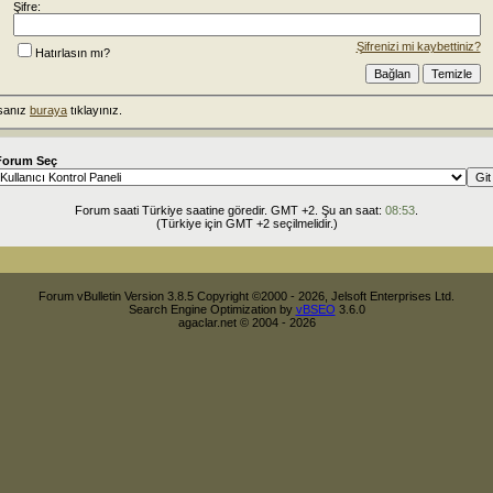
Şifre:
Şifrenizi mi kaybettiniz?
Hatırlasın mı?
rsanız
buraya
tıklayınız.
Forum Seç
Forum saati Türkiye saatine göredir. GMT +2. Şu an saat:
08:53
.
(Türkiye için GMT +2 seçilmelidir.)
Forum vBulletin Version 3.8.5 Copyright ©2000 - 2026, Jelsoft Enterprises Ltd.
Search Engine Optimization by
vBSEO
3.6.0
agaclar.net © 2004 - 2026