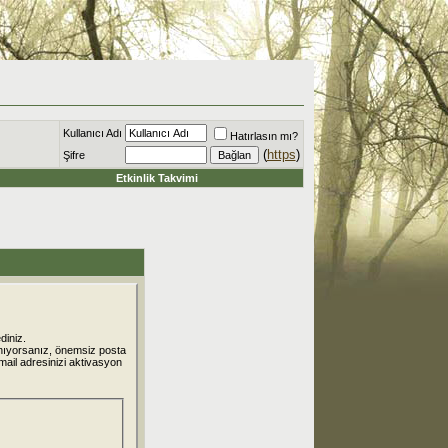
Kullanıcı Adı
Hatırlasın mı?
(
https
)
Şifre
Etkinlik Takvimi
diniz.
nıyorsanız, önemsiz posta
 mail adresinizi aktivasyon