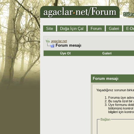
Site
Doğa İçin Çal
Forum
Galeri
E-De
agaclar.net
Forum mesajı
Üye Ol
Galeri
Forum mesajı
Yaşadığınız sorunun birkaç
Foruma üye adınız
Bu sayfa özel bir 
Üye formunu dold
bölümünü kontrol e
bilgileri için kont
Bağlan