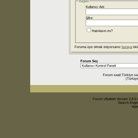
Bağlan
Kullanıcı Adı:
Şifre:
Hatırlasın mı?
Foruma üye olmak istiyorsanız
buraya
tıkl
Forum Seç
Forum saati Türkiye sa
(Türkiye
Forum vBulletin Version 3.8.5 
Search Engin
agac