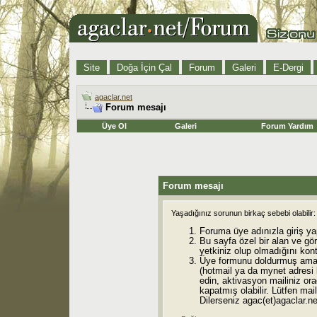
Site
Doğa İçin Çal
Forum
Galeri
E-Dergi
agaclar.net
Forum mesajı
Üye Ol
Galeri
Forum Yardım
Forum mesajı
Yaşadığınız sorunun birkaç sebebi olabilir:
Foruma üye adınızla giriş ya
Bu sayfa özel bir alan ve gö
yetkiniz olup olmadığını kont
Üye formunu doldurmuş ama 
(hotmail ya da mynet adresi
edin, aktivasyon mailiniz orad
kapatmış olabilir. Lütfen mail
Dilerseniz agac(et)agaclar.net