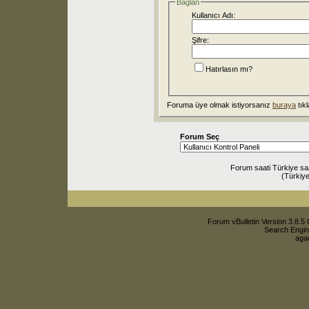
Bağlan
Kullanıcı Adı:
Şifre:
Hatırlasın mı?
Foruma üye olmak istiyorsanız
buraya
tıkl
Forum Seç
Forum saati Türkiye sa
(Türkiye
Forum vBulletin Version 3.8.5 
Search Engin
agac