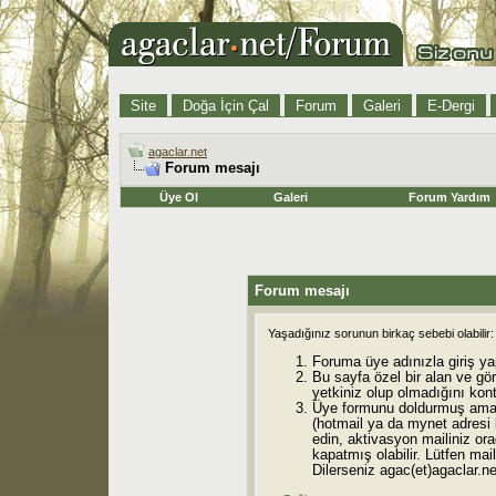
Site
Doğa İçin Çal
Forum
Galeri
E-Dergi
agaclar.net
Forum mesajı
Üye Ol
Galeri
Forum Yardım
Forum mesajı
Yaşadığınız sorunun birkaç sebebi olabilir:
Foruma üye adınızla giriş ya
Bu sayfa özel bir alan ve gö
yetkiniz olup olmadığını kont
Üye formunu doldurmuş ama 
(hotmail ya da mynet adresi
edin, aktivasyon mailiniz orad
kapatmış olabilir. Lütfen mail
Dilerseniz agac(et)agaclar.net