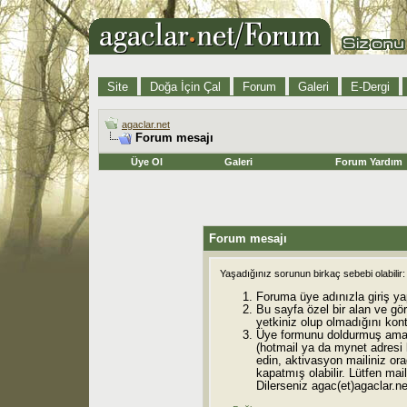
Site
Doğa İçin Çal
Forum
Galeri
E-Dergi
agaclar.net
Forum mesajı
Üye Ol
Galeri
Forum Yardım
Forum mesajı
Yaşadığınız sorunun birkaç sebebi olabilir:
Foruma üye adınızla giriş ya
Bu sayfa özel bir alan ve gö
yetkiniz olup olmadığını kont
Üye formunu doldurmuş ama 
(hotmail ya da mynet adresi
edin, aktivasyon mailiniz orad
kapatmış olabilir. Lütfen mail
Dilerseniz agac(et)agaclar.net