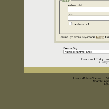
Bağlan
Kullanıcı Adı:
Şifre:
Hatırlasın mı?
Foruma üye olmak istiyorsanız
buraya
tıkl
Forum Seç
Forum saati Türkiye sa
(Türkiye
Forum vBulletin Version 3.8.5 
Search Engin
agac