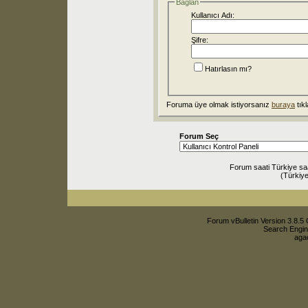
Bağlan
Kullanıcı Adı:
Şifre:
Hatırlasın mı?
Foruma üye olmak istiyorsanız
buraya
tıkl
Forum Seç
Forum saati Türkiye sa
(Türkiye
Forum vBulletin Version 3.8.5 
Search Engin
agac