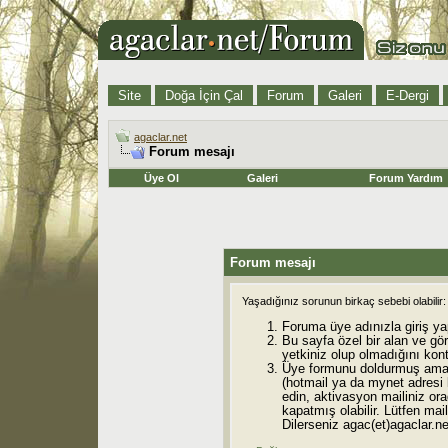
Site
Doğa İçin Çal
Forum
Galeri
E-Dergi
agaclar.net
Forum mesajı
Üye Ol
Galeri
Forum Yardım
Forum mesajı
Yaşadığınız sorunun birkaç sebebi olabilir:
Foruma üye adınızla giriş ya
Bu sayfa özel bir alan ve gö
yetkiniz olup olmadığını kont
Üye formunu doldurmuş ama 
(hotmail ya da mynet adresi
edin, aktivasyon mailiniz orad
kapatmış olabilir. Lütfen mail
Dilerseniz agac(et)agaclar.net