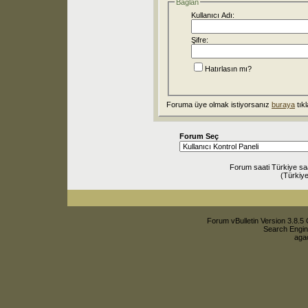
Bağlan
Kullanıcı Adı:
Şifre:
Hatırlasın mı?
Foruma üye olmak istiyorsanız
buraya
tıkl
Forum Seç
Forum saati Türkiye sa
(Türkiye
Forum vBulletin Version 3.8.5 
Search Engin
agac