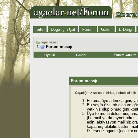
Site
Doğa İçin Çal
Forum
Galeri
E-Dergi
agaclar.net
Forum mesajı
Üye Ol
Galeri
Forum Yardım
Forum mesajı
Yaşadığınız sorunun birkaç sebebi olabilir:
Foruma üye adınızla giriş ya
Bu sayfa özel bir alan ve gö
yetkiniz olup olmadığını kont
Üye formunu doldurmuş ama 
(hotmail ya da mynet adresi
edin, aktivasyon mailiniz orad
kapatmış olabilir. Lütfen mail
Dilerseniz agac(et)agaclar.net