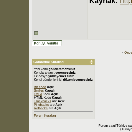
Kaynak:
htt
«
Önce
Gönderme Kuralları
Yeni konu
gönderemezsiniz
Konulara yanıt
veremezsiniz
Ek dosya
yükleyemezsiniz
Kendi gönderilerinizi
düzenleyemezsiniz
BB code
Açık
Smilies
Kapalı
[IMG]
Kodu
Açık
HTML Kodu
Kapalı
Trackbacks
are
Açık
Pingbacks
are
Açık
Refbacks
are
Açık
Forum Kuralları
Forum saati Türkiye sa
(Türkiye