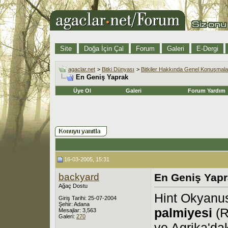
Site
Doğa İçin Çal
Forum
Galeri
E-Dergi
agaclar.net
>
Bitki Dünyası
>
Bitkiler Hakkında Genel Konuşmala
En Geniş Yaprak
Üye Ol
Galeri
Forum Yardım
16-03-2005, 15:31
backyard
En Geniş Yap
Ağaç Dostu
Hint Okyanu
Giriş Tarihi: 25-07-2004
Şehir: Adana
palmiyesi
(R
Mesajlar: 3,563
Galeri:
270
ve Agrika'da