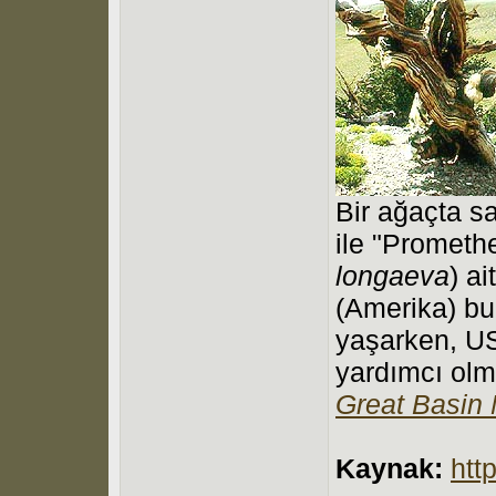
Bir ağaçta s
ile "Prometh
longaeva
) a
(Amerika) bu
yaşarken, US
yardımcı olm
Great Basin 
Kaynak:
htt