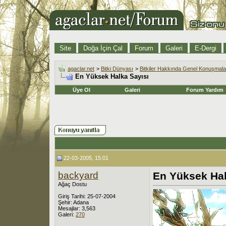
Site
Doğa İçin Çal
Forum
Galeri
E-Dergi
agaclar.net
>
Bitki Dünyası
>
Bitkiler Hakkında Genel Konuşmala
En Yüksek Halka Sayısı
Üye Ol
Galeri
Forum Yardım
22-03-2005, 15:01
backyard
En Yüksek Hal
Ağaç Dostu
Giriş Tarihi: 25-07-2004
Şehir: Adana
Mesajlar: 3,563
Galeri:
270