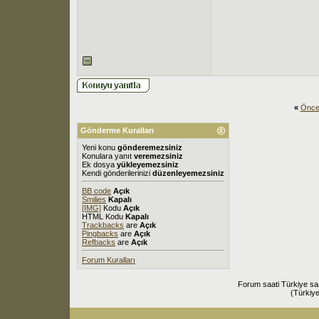
«
Önce
Gönderme Kuralları
Yeni konu
gönderemezsiniz
Konulara yanıt
veremezsiniz
Ek dosya
yükleyemezsiniz
Kendi gönderilerinizi
düzenleyemezsiniz
BB code
Açık
Smilies
Kapalı
[IMG]
Kodu
Açık
HTML Kodu
Kapalı
Trackbacks
are
Açık
Pingbacks
are
Açık
Refbacks
are
Açık
Forum Kuralları
Forum saati Türkiye sa
(Türkiye