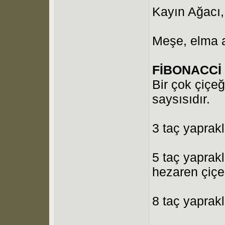
Kayın Ağacı, 
Meşe, elma a
FİBONACCİ
Bir çok çiçeğ
saysısıdır.
3 taç yapraklı
5 taç yaprakl
hezaren çiçe
8 taç yaprakl