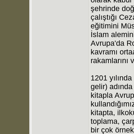
şehrinde do
çalıştığı Cez
eğitimini Mü
İslam alemini
Avrupa'da Ro
kavramı orta
rakamlarını v
1201 yılında
gelir) adında
kitapla Avru
kullandığımız
kitapta, ilk
toplama, çar
bir çok örnek