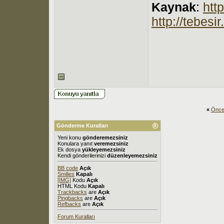
Kaynak
:
htt
http://tebes
«
Önce
Gönderme Kuralları
Yeni konu
gönderemezsiniz
Konulara yanıt
veremezsiniz
Ek dosya
yükleyemezsiniz
Kendi gönderilerinizi
düzenleyemezsiniz
BB code
Açık
Smilies
Kapalı
[IMG]
Kodu
Açık
HTML Kodu
Kapalı
Trackbacks
are
Açık
Pingbacks
are
Açık
Refbacks
are
Açık
Forum Kuralları