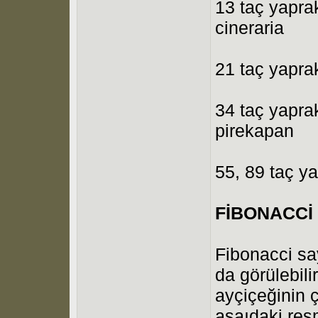
13 taç yaprak
cineraria
21 taç yaprakl
34 taç yaprakl
pirekapan
55, 89 taç yap
FİBONACCİ 
Fibonacci say
da görülebili
ayçiçeğinin 
aşaıdaki res