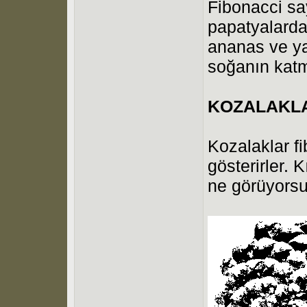
Fibonacci sa
papatyalarda 
ananas ve ya
soğanın katma
KOZALAKL
Kozalaklar fi
gösterirler. 
ne görüyors