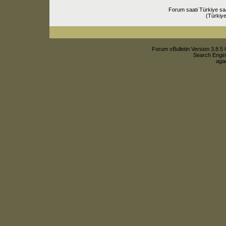
Forum saati Türkiye sa
(Türkiye
Forum vBulletin Version 3.8.5 
Search Engin
agac