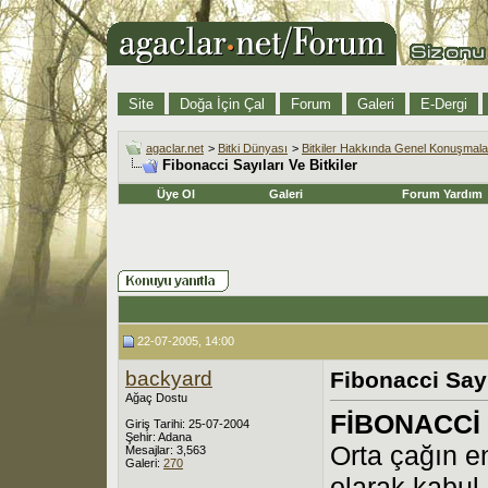
Site
Doğa İçin Çal
Forum
Galeri
E-Dergi
agaclar.net
>
Bitki Dünyası
>
Bitkiler Hakkında Genel Konuşmala
Fibonacci Sayıları Ve Bitkiler
Üye Ol
Galeri
Forum Yardım
22-07-2005, 14:00
backyard
Fibonacci Sayı
Ağaç Dostu
FİBONACCİ
Giriş Tarihi: 25-07-2004
Şehir: Adana
Orta çağın e
Mesajlar: 3,563
Galeri:
270
olarak kabul 