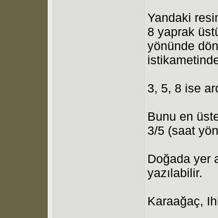
Yandaki resi
8 yaprak üst
yönünde dönü
istikametinde
3, 5, 8 ise ar
Bunu en üstek
3/5 (saat yö
Doğada yer a
yazılabilir.
Karaağaç, Ih