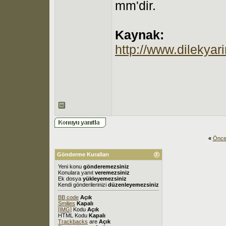
mm'dir.
Kaynak:
http://www.dileky
«
Önce
Gönderme Kuralları
Yeni konu
gönderemezsiniz
Konulara yanıt
veremezsiniz
Ek dosya
yükleyemezsiniz
Kendi gönderilerinizi
düzenleyemezsiniz
BB code
Açık
Smilies
Kapalı
[IMG]
Kodu
Açık
HTML Kodu
Kapalı
Trackbacks
are
Açık