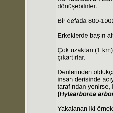
dönüşebilirler.
Bir defada 800-1000
Erkeklerde başın al
Çok uzaktan (1 km)
çıkartırlar.
Derilerinden oldukça 
insan derisinde acı
tarafından yenirse, 
(
Hyla
arborea
arbo
Yakalanan iki örne