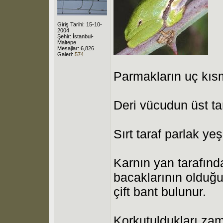
Giriş Tarihi: 15-10-
2004
Şehir: İstanbul-
Maltepe
Mesajlar: 6,826
Galeri:
574
Parmakların uç kısm
Deri vücudun üst ta
Sırt taraf parlak yeş
Karnın yan tarafınd
bacaklarının olduğu
çift bant bulunur.
Korkutuldukları zam