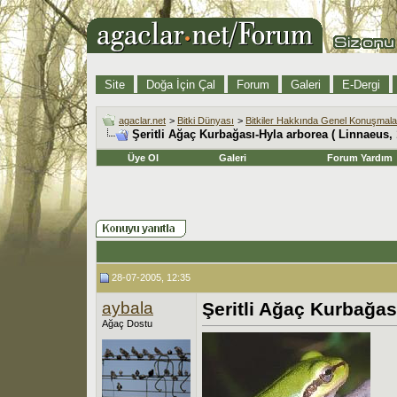
Site
Doğa İçin Çal
Forum
Galeri
E-Dergi
agaclar.net
>
Bitki Dünyası
>
Bitkiler Hakkında Genel Konuşmala
Şeritli Ağaç Kurbağası-Hyla arborea ( Linnaeus, 
Üye Ol
Galeri
Forum Yardım
28-07-2005, 12:35
aybala
Şeritli Ağaç Kurbağas
Ağaç Dostu