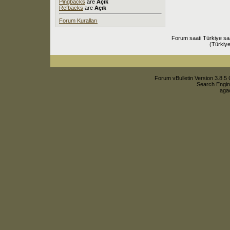
Pingbacks
are
Açık
Refbacks
are
Açık
Forum Kuralları
Forum saati Türkiye sa
(Türkiye
Forum vBulletin Version 3.8.5 
Search Engin
agac